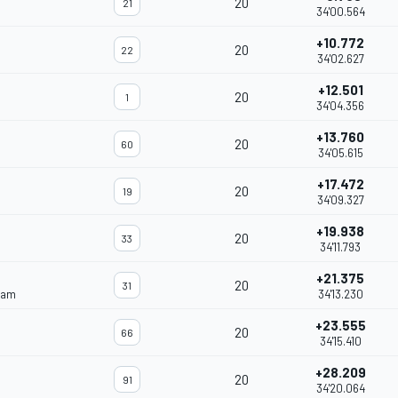
20
21
34'00.564
+10.772
20
22
34'02.627
+12.501
20
1
34'04.356
+13.760
20
60
34'05.615
+17.472
20
19
34'09.327
+19.938
20
33
34'11.793
+21.375
20
31
eam
34'13.230
+23.555
20
66
34'15.410
+28.209
20
91
34'20.064