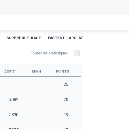
SUPERPOLE-RACE
FASTEST-LAPS-SP
COURSE 2
MEILL
Toutes les statistiques
ÉCART
KM/H
POINTS
25
3.082
20
2.390
16