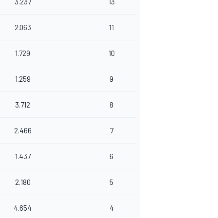
3.237
13
2.063
11
1.729
10
1.259
9
3.712
8
2.466
7
1.437
6
2.180
5
4.654
4