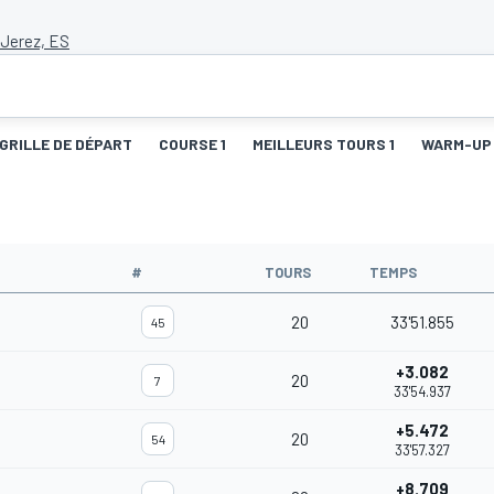
 Jerez, ES
GRILLE DE DÉPART
COURSE 1
MEILLEURS TOURS 1
WARM-UP
#
TOURS
TEMPS
20
33'51.855
45
+3.082
20
7
33'54.937
+5.472
20
54
33'57.327
+8.709