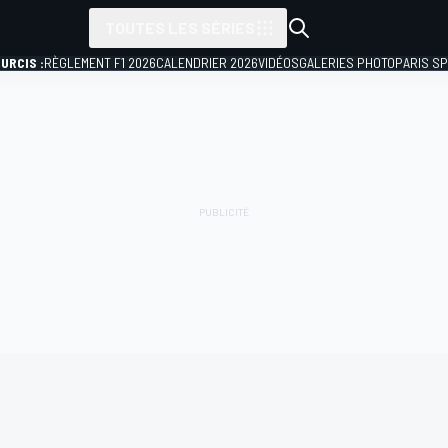
TOUTES LES SÉRIES
URCIS :
RÈGLEMENT F1 2026
CALENDRIER 2026
VIDÉOS
GALERIES PHOTO
PARIS S