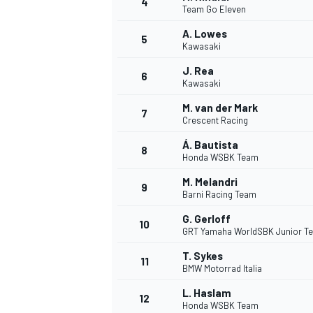
4
Team Go Eleven
A. Lowes
5
WRC
Kawasaki
J. Rea
6
Kawasaki
M. van der Mark
7
Crescent Racing
Á. Bautista
8
Honda WSBK Team
M. Melandri
9
Barni Racing Team
G. Gerloff
10
GRT Yamaha WorldSBK Junior T
WEC
T. Sykes
11
BMW Motorrad Italia
L. Haslam
12
Honda WSBK Team