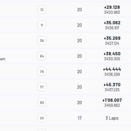
+29.128
20
12
34'20.983
+35.062
20
11
34'26.917
+35.269
20
36
34'27.124
+38.450
20
64
eam
34'30.305
+44.444
20
76
34'36.299
+45.370
20
77
34'37.225
+1'08.007
20
63
34'59.862
17
3 Laps
20