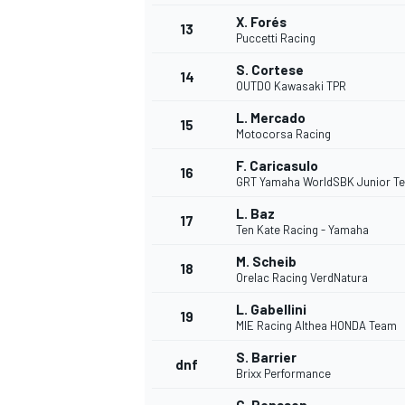
X. Forés
13
Puccetti Racing
S. Cortese
14
OUTDO Kawasaki TPR
L. Mercado
15
Motocorsa Racing
F. Caricasulo
16
GRT Yamaha WorldSBK Junior T
L. Baz
17
Ten Kate Racing - Yamaha
M. Scheib
18
Orelac Racing VerdNatura
L. Gabellini
19
MIE Racing Althea HONDA Team
S. Barrier
dnf
Brixx Performance