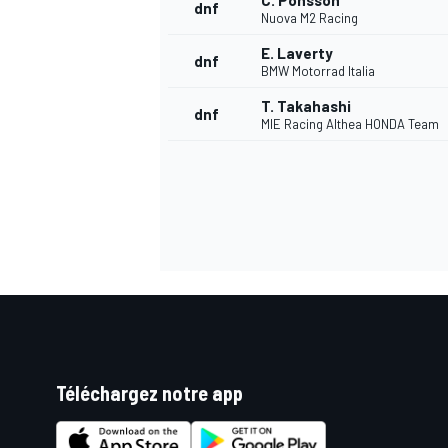
C. Ponsson
dnf
Nuova M2 Racing
E. Laverty
dnf
BMW Motorrad Italia
T. Takahashi
dnf
MIE Racing Althea HONDA Team
Téléchargez notre app