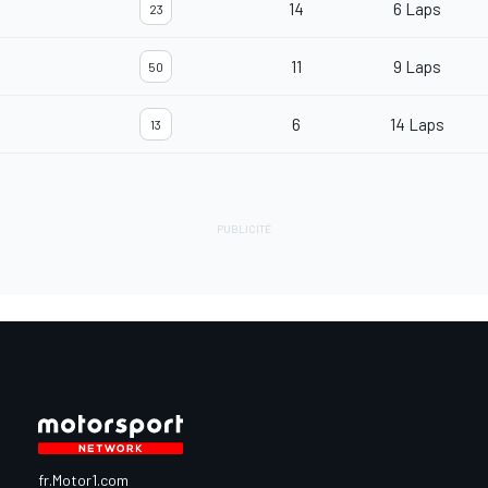
14
6 Laps
23
11
9 Laps
50
6
14 Laps
13
fr.Motor1.com