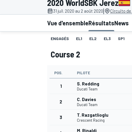
2020 WorldSBK Jerez
|
31 juil. 2020 au 2 août 2020
Circuito de
Vue d'ensemble
Résultats
News
ENGAGÉS
EL1
EL2
EL3
SP1
MOTOGP
Course 2
POS.
PILOTE
S. Redding
1
Ducati Team
C. Davies
2
Ducati Team
T. Razgatlioglu
3
Crescent Racing
M. Rinaldi