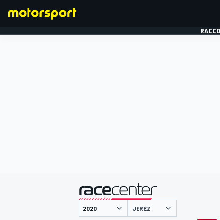
RACCO
FORMULE 1
présenté par
JEREZ