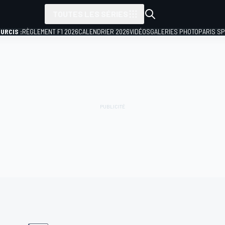
TOUTES LES SÉRIES
URCIS :
RÈGLEMENT F1 2026
CALENDRIER 2026
VIDÉOS
GALERIES PHOTO
PARIS S