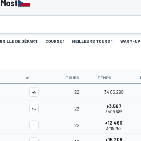
 Most
GRILLE DE DÉPART
COURSE 1
MEILLEURS TOURS 1
WARM-UP
#
TOURS
TEMPS
22
34'06.298
45
+3.587
22
54
34'09.885
+12.460
22
1
34'18.758
+15.206