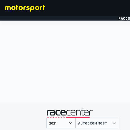
RACCO
FORMULE 1
présenté par
AUTODROM MOST