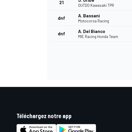
J. Uribe
21
OUTDO Kawasaki TPR
A. Bassani
dnf
Motocorsa Racing
A. Del Bianco
dnf
MIE Racing Honda Team
Téléchargez notre app