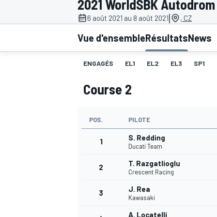
2021 WorldSBK Autodrom
|
6 août 2021 au 8 août 2021
, CZ
Vue d'ensemble
Résultats
News
ENGAGÉS
EL1
EL2
EL3
SP1
MOTOGP
Course 2
POS.
PILOTE
S. Redding
1
Ducati Team
T. Razgatlioglu
2
Crescent Racing
J. Rea
3
Kawasaki
A. Locatelli