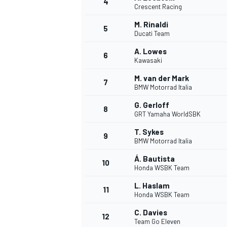
4
Crescent Racing
M. Rinaldi
5
WRC
Ducati Team
A. Lowes
6
Kawasaki
M. van der Mark
7
BMW Motorrad Italia
G. Gerloff
8
GRT Yamaha WorldSBK
T. Sykes
9
BMW Motorrad Italia
Á. Bautista
10
Honda WSBK Team
WEC
L. Haslam
11
Honda WSBK Team
C. Davies
12
Team Go Eleven