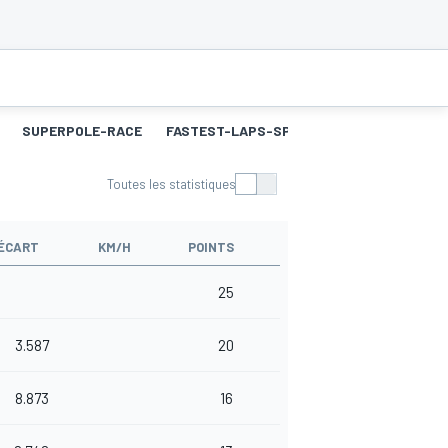
SUPERPOLE-RACE
FASTEST-LAPS-SP
COURSE 2
MEILL
Toutes les statistiques
ÉCART
KM/H
POINTS
25
3.587
20
8.873
16