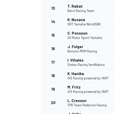
T. Rabat
13
Barni Racing Team
K. Nozane
14
GRT Yamaha WorldSBK
C. Ponsson
15
Gil Motor Sport-Yamaha
J. Folger
16
Bonovo MGM Racing
I. Viñales
17
Orelac Racing VerdNatura
K. Hanika
18
iXS Racing powered by YART
M. Fritz
19
iXS Racing powered by YART
L. Cresson
20
TPR Team Pedercini Racing