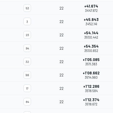
+41.674
22
53
34'47.972
+45.843
22
3
34'52.141
+54.144
22
23
35'00.442
+54.354
22
94
35'00.652
+1'05.085
22
32
35'11.383
+1'08.662
22
98
35'14.960
+1'12.286
22
17
35'18.584
+1'12.374
22
84
35'18.672