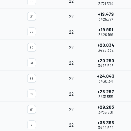
22
55
34'21.504
+19.479
22
21
34'25.777
+19.901
22
22
34'26.199
+20.034
22
60
34'26.332
+20.250
22
31
34'26.548
+24.043
22
66
34'30.341
+25.257
22
19
34'31.555
+29.203
22
91
34'35.501
+38.396
22
7
34'44.694