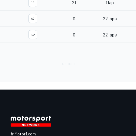
21
1 lap
14
0
22 laps
47
0
22 laps
52
fr.Motor1.com