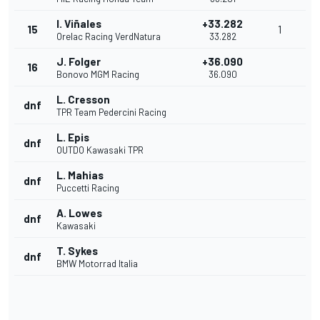
I. Viñales
+33.282
15
1
Orelac Racing VerdNatura
33.282
J. Folger
+36.090
16
Bonovo MGM Racing
36.090
L. Cresson
dnf
TPR Team Pedercini Racing
L. Epis
dnf
OUTDO Kawasaki TPR
L. Mahias
dnf
Puccetti Racing
A. Lowes
dnf
Kawasaki
T. Sykes
dnf
BMW Motorrad Italia