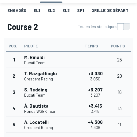
ENGAGÉS
EL1
EL2
EL3
SP1
GRILLE DE DÉPART
Course 2
Toutes les statistiques
POS.
PILOTE
TEMPS
POINTS
M. Rinaldi
1
-
25
Ducati Team
T. Razgatlioglu
+3.030
2
20
Crescent Racing
3.030
S. Redding
+3.207
3
16
Ducati Team
3.207
Á. Bautista
+3.415
4
13
Honda WSBK Team
3.415
A. Locatelli
+4.306
5
11
Crescent Racing
4.306