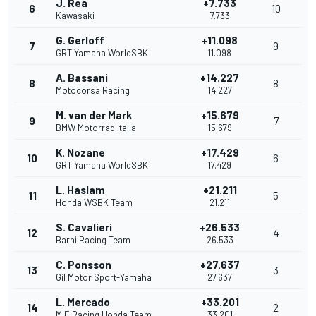
J. Rea
+7.733
6
10
Kawasaki
7.733
G. Gerloff
+11.098
7
9
GRT Yamaha WorldSBK
11.098
A. Bassani
+14.227
8
8
Motocorsa Racing
14.227
M. van der Mark
+15.679
9
7
BMW Motorrad Italia
15.679
K. Nozane
+17.429
10
6
GRT Yamaha WorldSBK
17.429
L. Haslam
+21.211
11
5
Honda WSBK Team
21.211
S. Cavalieri
+26.533
12
4
Barni Racing Team
26.533
C. Ponsson
+27.637
13
3
Gil Motor Sport-Yamaha
27.637
L. Mercado
+33.201
14
2
MIE Racing Honda Team
33.201