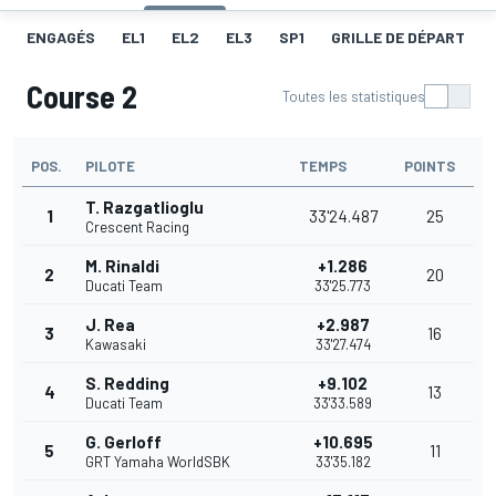
ENGAGÉS
EL1
EL2
EL3
SP1
GRILLE DE DÉPART
Course 2
Toutes les statistiques
POS.
PILOTE
TEMPS
POINTS
T. Razgatlioglu
1
33'24.487
25
Crescent Racing
M. Rinaldi
+1.286
2
20
Ducati Team
33'25.773
J. Rea
+2.987
3
16
Kawasaki
33'27.474
S. Redding
+9.102
4
13
Ducati Team
33'33.589
G. Gerloff
+10.695
5
11
GRT Yamaha WorldSBK
33'35.182