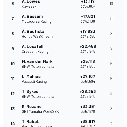
A. Lowes
+13.117
6
10
Kawasaki
33'37.604
A. Bassani
+17.621
7
9
Motocorsa Racing
33'42.108
Á. Bautista
+17.893
8
8
Honda WSBK Team
33'42.380
A. Locatelli
+22.458
9
7
Crescent Racing
33'46.945
M. van der Mark
+25.118
10
6
BMW Motorrad Italia
33'49.605
L. Mahias
+27.107
11
5
Puccetti Racing
33'51.594
T. Sykes
+28.353
12
4
BMW Motorrad Italia
33'52.840
K. Nozane
+33.391
13
3
GRT Yamaha WorldSBK
33'57.878
T. Rabat
+38.817
14
2
Barni Racing Team
34'03.304