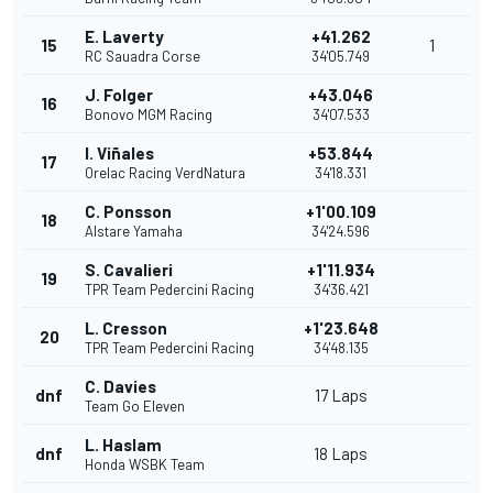
E. Laverty
+41.262
15
1
RC Sauadra Corse
34'05.749
J. Folger
+43.046
16
Bonovo MGM Racing
34'07.533
I. Viñales
+53.844
17
Orelac Racing VerdNatura
34'18.331
C. Ponsson
+1'00.109
18
Alstare Yamaha
34'24.596
S. Cavalieri
+1'11.934
19
TPR Team Pedercini Racing
34'36.421
L. Cresson
+1'23.648
20
TPR Team Pedercini Racing
34'48.135
C. Davies
dnf
17 Laps
Team Go Eleven
L. Haslam
dnf
18 Laps
Honda WSBK Team