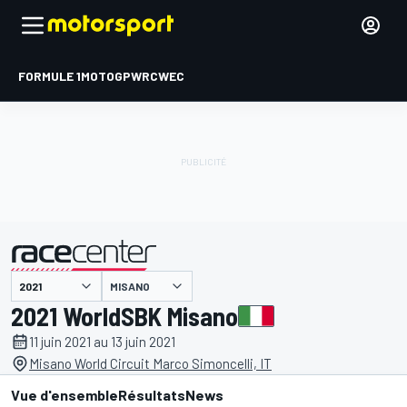
FORMULE 1
MOTOGP
WRC
WEC
MISANO
présenté par
2021 WorldSBK Misano
11 juin 2021 au 13 juin 2021
Misano World Circuit Marco Simoncelli, IT
Vue d'ensemble
Résultats
News