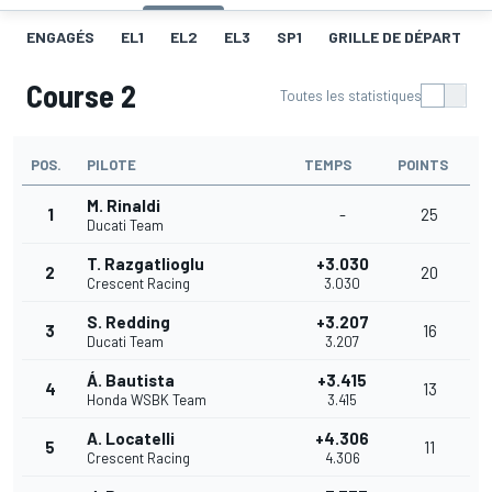
ENGAGÉS
EL1
EL2
EL3
SP1
GRILLE DE DÉPART
Course 2
Toutes les statistiques
POS.
PILOTE
TEMPS
POINTS
M. Rinaldi
1
-
25
Ducati Team
T. Razgatlioglu
+3.030
2
20
Crescent Racing
3.030
S. Redding
+3.207
3
16
Ducati Team
3.207
Á. Bautista
+3.415
4
13
Honda WSBK Team
3.415
A. Locatelli
+4.306
5
11
Crescent Racing
4.306