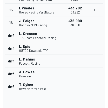
I. Viñales
+33.282
15
1
Orelac Racing VerdNatura
33.282
J. Folger
+36.090
16
Bonovo MGM Racing
36.090
L. Cresson
dnf
TPR Team Pedercini Racing
L. Epis
dnf
OUTDO Kawasaki TPR
L. Mahias
dnf
Puccetti Racing
A. Lowes
dnf
Kawasaki
T. Sykes
dnf
BMW Motorrad Italia