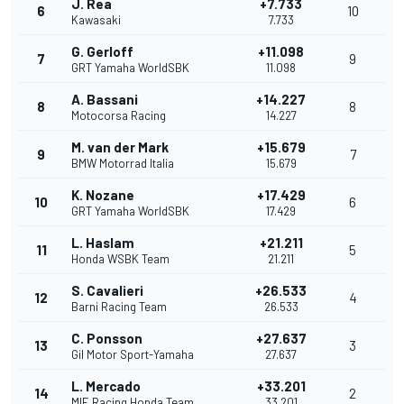
J. Rea
+7.733
6
10
Kawasaki
7.733
G. Gerloff
+11.098
7
9
GRT Yamaha WorldSBK
11.098
A. Bassani
+14.227
8
8
Motocorsa Racing
14.227
M. van der Mark
+15.679
9
7
BMW Motorrad Italia
15.679
K. Nozane
+17.429
10
6
GRT Yamaha WorldSBK
17.429
L. Haslam
+21.211
11
5
Honda WSBK Team
21.211
S. Cavalieri
+26.533
12
4
Barni Racing Team
26.533
C. Ponsson
+27.637
13
3
Gil Motor Sport-Yamaha
27.637
L. Mercado
+33.201
14
2
MIE Racing Honda Team
33.201