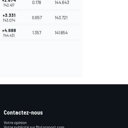
+2.674
0.178
144.643
1'42.417
+3.331
0.657
143.721
1'43.074
+4.688
1.357
141.854
1'44.431
Contactez-nous
Votre opinion
Votre publicité sur Motorsport.com