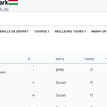
ark
rk, HU
GRILLE DE DÉPART
COURSE 1
MEILLEURS TOURS 1
WARM-UP
#
MOTO
TOURS
BMW
17
1
Team
Ducati
17
14
Ducati
17
29