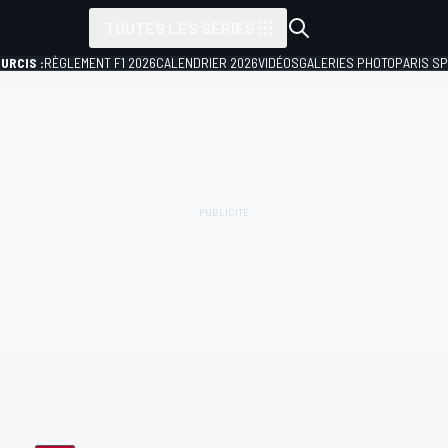
TOUTES LES SÉRIES
URCIS :
RÈGLEMENT F1 2026
CALENDRIER 2026
VIDÉOS
GALERIES PHOTO
PARIS S