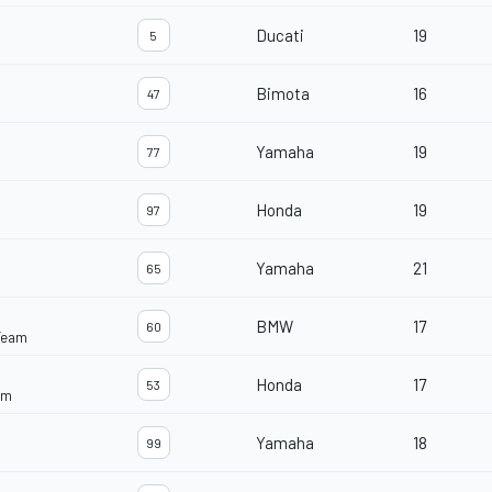
Ducati
19
5
Bimota
16
47
Yamaha
19
77
Honda
19
97
Yamaha
21
65
BMW
17
60
Team
Honda
17
53
am
Yamaha
18
99