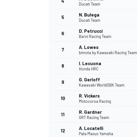
4
Ducati Team
N. Bulega
5
WRC
Ducati Team
D. Petrucci
6
Barni Racing Team
A. Lowes
7
bimota by Kawasaki Racing Team
I. Lecuona
8
Honda HRC
G. Gerloff
9
Kawasaki WorldSBK Team
R. Vickers
10
Motocorsa Racing
WEC
R. Gardner
11
GRT Racing Team
A. Locatelli
12
Pata Maxus Yamaha