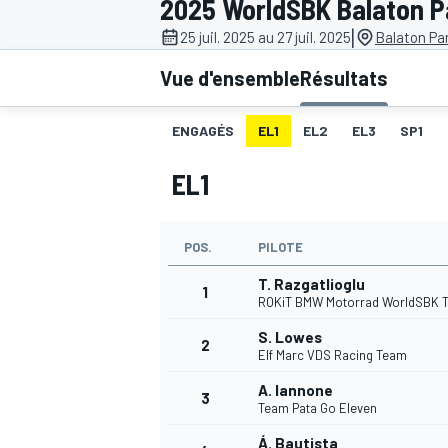
2025 WorldSBK Balaton P
|
25 juil. 2025 au 27 juil. 2025
Balaton Pa
Vue d'ensemble
Résultats
ENGAGÉS
EL1
EL2
EL3
SP1
MOTOGP
EL1
POS.
PILOTE
T. Razgatlioglu
1
ROKiT BMW Motorrad WorldSBK 
S. Lowes
2
Elf Marc VDS Racing Team
A. Iannone
3
Team Pata Go Eleven
Á. Bautista