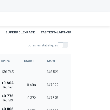
SUPERPOLE-RACE
FASTEST-LAPS-SP
COURSE 2
MEILL
Toutes les statistiques
TEMPS
ÉCART
KM/H
1'39.743
148.521
+0.404
0.404
147.922
1'40.147
+0.776
0.372
147.375
1'40.519
+0.808