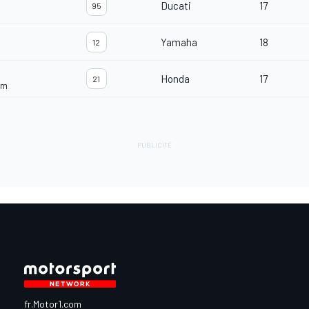
Ducati
17
95
Yamaha
18
12
Honda
17
21
am
fr.Motor1.com