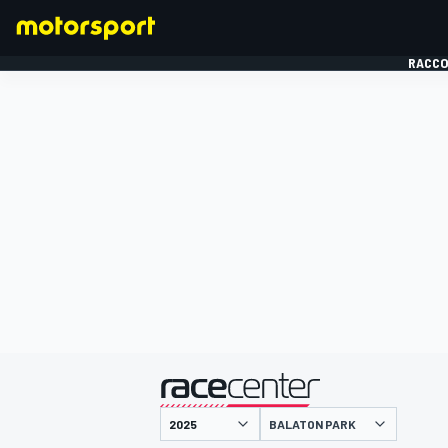
RACCO
FORMULE 1
présenté par
BALATON PARK