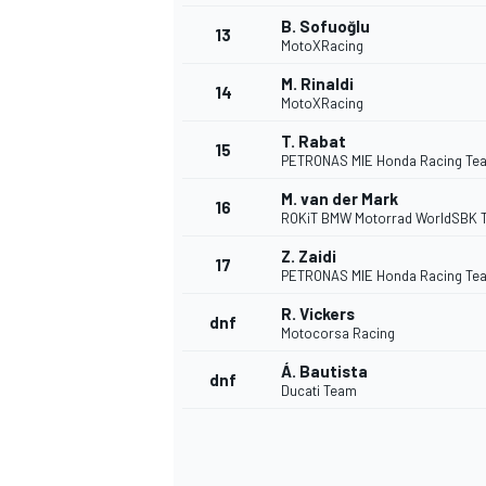
B. Sofuoğlu
13
MotoXRacing
M. Rinaldi
14
MotoXRacing
T. Rabat
15
PETRONAS MIE Honda Racing Te
M. van der Mark
16
ROKiT BMW Motorrad WorldSBK 
Z. Zaidi
17
PETRONAS MIE Honda Racing Te
R. Vickers
dnf
Motocorsa Racing
Á. Bautista
dnf
Ducati Team