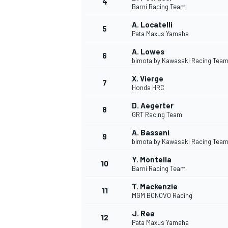
4
Barni Racing Team
A. Locatelli
5
WRC
Pata Maxus Yamaha
A. Lowes
6
bimota by Kawasaki Racing Tea
X. Vierge
7
Honda HRC
D. Aegerter
8
GRT Racing Team
A. Bassani
9
bimota by Kawasaki Racing Tea
Y. Montella
10
Barni Racing Team
WEC
T. Mackenzie
11
MGM BONOVO Racing
J. Rea
12
Pata Maxus Yamaha