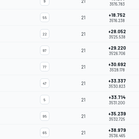
21
9
35'15.783
+18.752
21
55
35'16.238
+28.052
21
22
m
35'25.538
+29.220
21
97
35'26.706
+30.692
21
77
35'28.178
+33.337
21
47
m
35'30.823
+33.714
21
5
35'31.200
+35.239
21
95
35'32.725
+38.979
21
65
35'36.465