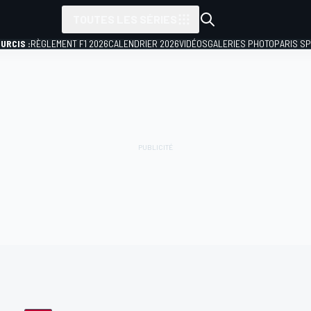
TOUTES LES SÉRIES
URCIS :
RÈGLEMENT F1 2026
CALENDRIER 2026
VIDÉOS
GALERIES PHOTO
PARIS S