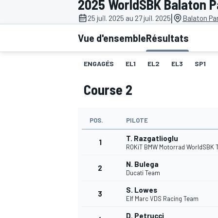
2025 WorldSBK Balaton P
|
25 juil. 2025 au 27 juil. 2025
Balaton Pa
Vue d'ensemble
Résultats
ENGAGÉS
EL1
EL2
EL3
SP1
MOTOGP
Course 2
POS.
PILOTE
T. Razgatlioglu
1
ROKiT BMW Motorrad WorldSBK 
N. Bulega
2
Ducati Team
S. Lowes
3
Elf Marc VDS Racing Team
D. Petrucci