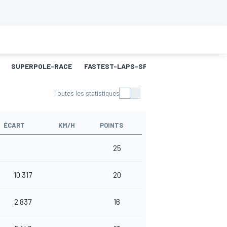
SUPERPOLE-RACE
FASTEST-LAPS-SP
COURSE 2
MEILL
Toutes les statistiques
ÉCART
KM/H
POINTS
25
10.317
20
2.837
16