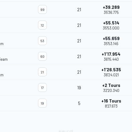
+39.289
21
99
35'36.775
+55.514
21
12
35'53.000
+55.659
21
53
am
35'53.145
+1'17.954
21
60
Team
36'15.440
+1'26.535
21
21
am
36'24.021
+2 Tours
19
17
32'20.340
+16 Tours
5
19
8'27.673