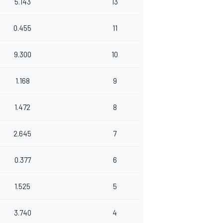
5.143
13
0.455
11
9.300
10
1.168
9
1.472
8
2.645
7
0.377
6
1.525
5
3.740
4