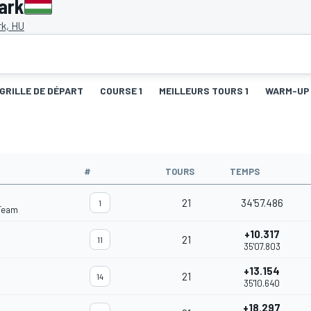
ark
rk, HU
GRILLE DE DÉPART
COURSE 1
MEILLEURS TOURS 1
WARM-UP
#
TOURS
TEMPS
21
34'57.486
1
Team
+10.317
21
11
35'07.803
+13.154
21
14
35'10.640
+18.297