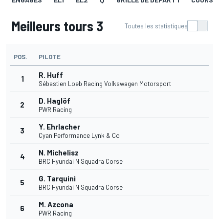
Meilleurs tours 3
Toutes les statistiques
POS.
PILOTE
R. Huff
1
Sébastien Loeb Racing Volkswagen Motorsport
D. Haglöf
2
PWR Racing
Y. Ehrlacher
3
Cyan Performance Lynk & Co
N. Michelisz
4
BRC Hyundai N Squadra Corse
G. Tarquini
5
BRC Hyundai N Squadra Corse
M. Azcona
6
PWR Racing