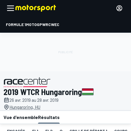
FORMULE 1
MOTOGP
WRC
WEC
2019 WTCR Hungaroring
présenté par
26 avr. 2019 au 28 avr. 2019
Hungaroring, HU
Vue d'ensemble
Résultats
ENGAGÉS
EL1
EL2
Q
GRILLE DE DÉPART 1
COURSE 