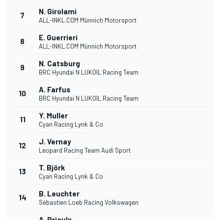
N. Girolami
7
ALL-INKL.COM Münnich Motorsport
E. Guerrieri
8
ALL-INKL.COM Münnich Motorsport
N. Catsburg
9
BRC Hyundai N LUKOIL Racing Team
A. Farfus
10
BRC Hyundai N LUKOIL Racing Team
Y. Muller
11
Cyan Racing Lynk & Co
J. Vernay
12
Leopard Racing Team Audi Sport
T. Björk
13
Cyan Racing Lynk & Co
B. Leuchter
14
Sébastien Loeb Racing Volkswagen
A. Priaulx