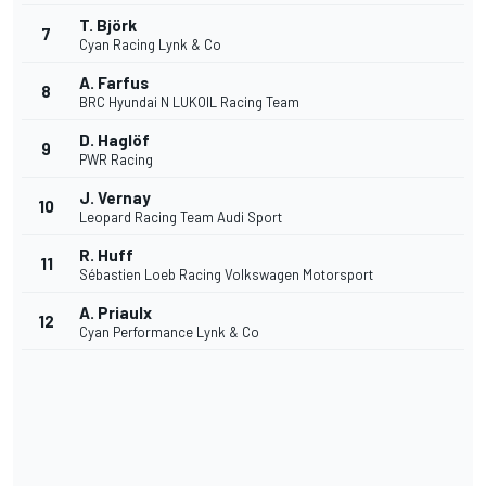
T. Björk
7
Cyan Racing Lynk & Co
A. Farfus
8
BRC Hyundai N LUKOIL Racing Team
D. Haglöf
9
PWR Racing
J. Vernay
10
Leopard Racing Team Audi Sport
R. Huff
11
Sébastien Loeb Racing Volkswagen Motorsport
A. Priaulx
12
Cyan Performance Lynk & Co