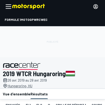
FORMULE 1
MOTOGP
WRC
WEC
2019 WTCR Hungaroring
présenté par
26 avr. 2019 au 28 avr. 2019
Hungaroring, HU
Vue d'ensemble
Résultats
ENGAGÉS
EL1
EL2
Q
GRILLE DE DÉPART 1
COURSE 