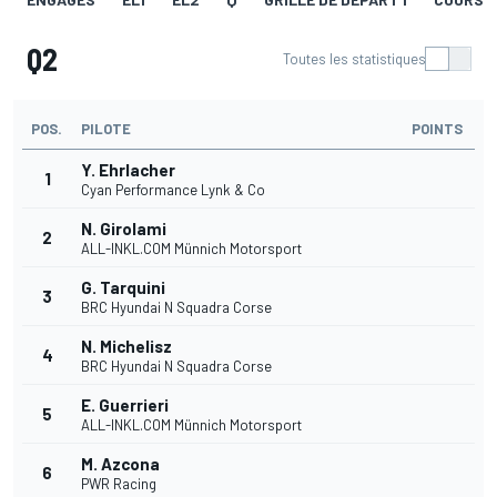
Q2
Toutes les statistiques
POS.
PILOTE
POINTS
Y. Ehrlacher
1
Cyan Performance Lynk & Co
N. Girolami
2
ALL-INKL.COM Münnich Motorsport
G. Tarquini
3
BRC Hyundai N Squadra Corse
N. Michelisz
4
BRC Hyundai N Squadra Corse
E. Guerrieri
5
ALL-INKL.COM Münnich Motorsport
M. Azcona
6
PWR Racing