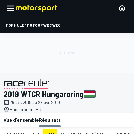
FORMULE 1
MOTOGP
WRC
WEC
2019 WTCR Hungaroring
présenté par
26 avr. 2019 au 28 avr. 2019
Hungaroring, HU
Vue d'ensemble
Résultats
ENGAGÉS
EL1
EL2
Q
GRILLE DE DÉPART 1
COURSE 