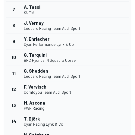
A. Tassi
7
KCMG
J. Vernay
8
Leopard Racing Team Audi Sport
Y. Ehrlacher
9
Cyan Performance Lynk & Co
G. Tarquini
10
BRC Hyundai N Squadra Corse
G. Shedden
11
Leopard Racing Team Audi Sport
F. Vervisch
12
Comtoyou Team Audi Sport
M. Azcona
13
PWR Racing
T. Björk
14
Cyan Racing Lynk & Co
N. Catsburg