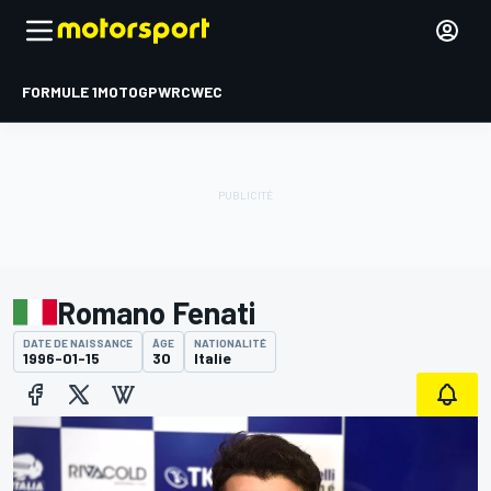
FORMULE 1
MOTOGP
WRC
WEC
Romano Fenati
DATE DE NAISSANCE
ÂGE
NATIONALITÉ
1996-01-15
30
Italie