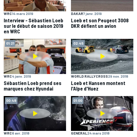
WRC
14 mars 2019
DAKAR
7 janv. 2019
Interview - Sébastien Loeb
Loeb et son Peugeot 3008
sur le début de saison 2019
DKR défient un avion
en WRC
01:21
02:45
WRC
4 janv. 2019
WORLD RALLYCROSS
29 nov. 2018
Sébastien Loeb prend ses
Loeb et Hansen montent
marques chez Hyundai
l'Alpe d'Huez
00:48
01:00
WRC
6 avr. 2018
GENERAL
24 mars 2018