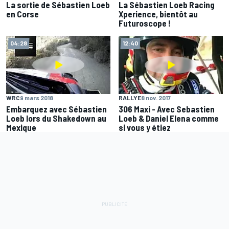
La sortie de Sébastien Loeb
La Sébastien Loeb Racing
en Corse
Xperience, bientôt au
Futuroscope !
04:28
12:40
WRC
9 mars 2018
RALLYE
8 nov. 2017
Embarquez avec Sébastien
306 Maxi - Avec Sebastien
Loeb lors du Shakedown au
Loeb & Daniel Elena comme
Mexique
si vous y étiez