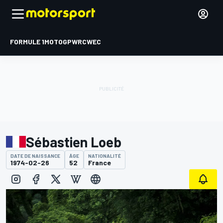
FORMULE 1
MOTOGP
WRC
WEC
Sébastien Loeb
DATE DE NAISSANCE
ÂGE
NATIONALITÉ
1974-02-26
52
France