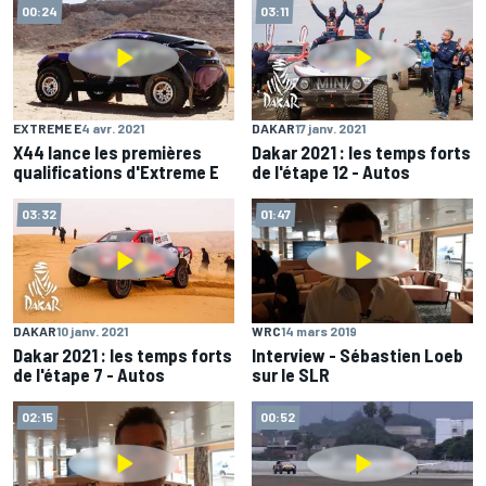
00:24
03:11
EXTREME E
4 avr. 2021
DAKAR
17 janv. 2021
X44 lance les premières
Dakar 2021 : les temps forts
qualifications d'Extreme E
de l'étape 12 - Autos
03:32
01:47
DAKAR
10 janv. 2021
WRC
14 mars 2019
Dakar 2021 : les temps forts
Interview - Sébastien Loeb
de l'étape 7 - Autos
sur le SLR
02:15
00:52