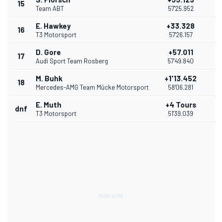
15
Team ABT
57'25.952
E. Hawkey
+33.328
16
T3 Motorsport
57'26.157
D. Gore
+57.011
17
Audi Sport Team Rosberg
57'49.840
M. Buhk
+1'13.452
18
Mercedes-AMG Team Mücke Motorsport
58'06.281
E. Muth
+4 Tours
dnf
T3 Motorsport
51'39.039