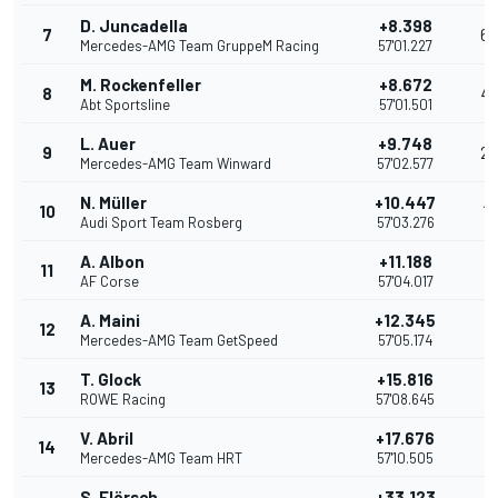
D. Juncadella
+8.398
7
6
Mercedes-AMG Team GruppeM Racing
57'01.227
M. Rockenfeller
+8.672
8
4
Abt Sportsline
57'01.501
L. Auer
+9.748
9
2
Mercedes-AMG Team Winward
57'02.577
N. Müller
+10.447
10
1
Audi Sport Team Rosberg
57'03.276
A. Albon
+11.188
11
AF Corse
57'04.017
A. Maini
+12.345
12
Mercedes-AMG Team GetSpeed
57'05.174
T. Glock
+15.816
13
ROWE Racing
57'08.645
V. Abril
+17.676
14
Mercedes-AMG Team HRT
57'10.505
S. Flörsch
+33.123