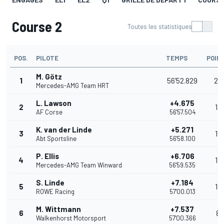
Course 2
Toutes les statistiques
POS.
PILOTE
TEMPS
POIN
M. Götz
1
56'52.829
25
Mercedes-AMG Team HRT
L. Lawson
+4.675
2
18
AF Corse
56'57.504
K. van der Linde
+5.271
3
15
Abt Sportsline
56'58.100
P. Ellis
+6.706
4
12
Mercedes-AMG Team Winward
56'59.535
S. Linde
+7.184
5
10
ROWE Racing
57'00.013
M. Wittmann
+7.537
6
8
Walkenhorst Motorsport
57'00.366