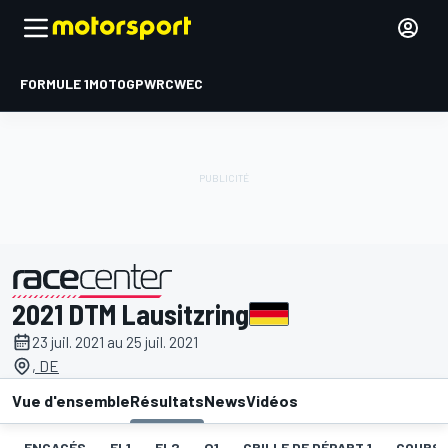
FORMULE 1
MOTOGP
WRC
WEC
2021 DTM Lausitzring
présenté par
23 juil. 2021 au 25 juil. 2021
, DE
Vue d'ensemble
Résultats
News
Vidéos
ENGAGÉS
EL1
EL2
Q1
GRILLE DE DÉPART 1
COURSE