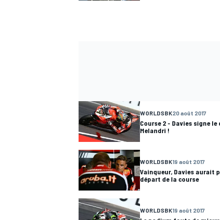
WORLDSBK
20 août 2017
Course 2 - Davies signe le
Melandri !
WORLDSBK
19 août 2017
Vainqueur, Davies aurait p
départ de la course
WORLDSBK
19 août 2017