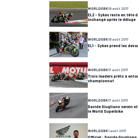
WORLDSBK
18 août 2017
EL2 - Sykes reste en tête 
inchangé après le déluge
WORLDSBK
18 août 2017
EL1 - Sykes prend les devan
!
WORLDSBK
17 août 2017
Trois leaders prêts à enta
championnat
WORLDSBK
17 août 2017
Davide Giugliano serein et
le World Superbike
WORLDSBK
1 août 2017
Officiel : Davide Giugliano