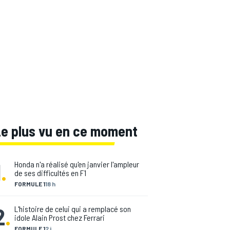
Le plus vu en ce moment
1
.
Honda n'a réalisé qu'en janvier l'ampleur
de ses difficultés en F1
FORMULE 1
18 h
2
.
L'histoire de celui qui a remplacé son
idole Alain Prost chez Ferrari
FORMULE 1
2 j