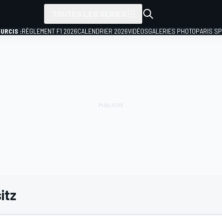
TOUTES LES SÉRIES
URCIS :
RÈGLEMENT F1 2026
CALENDRIER 2026
VIDÉOS
GALERIES PHOTO
PARIS S
itz