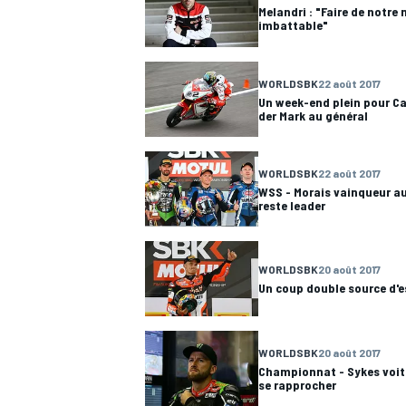
Melandri : "Faire de notre
imbattable"
WORLDSBK
22 août 2017
Un week-end plein pour Ca
der Mark au général
WORLDSBK
22 août 2017
WSS - Morais vainqueur a
reste leader
WORLDSBK
20 août 2017
Un coup double source d'e
WORLDSBK
20 août 2017
Championnat - Sykes voit 
se rapprocher