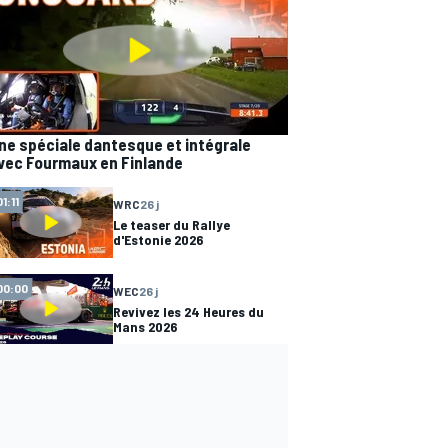
ne spéciale dantesque et intégrale
vec Fourmaux en Finlande
01:11
WRC
26 j
Le teaser du Rallye
d'Estonie 2026
00:00
WEC
26 j
Revivez les 24 Heures du
Mans 2026