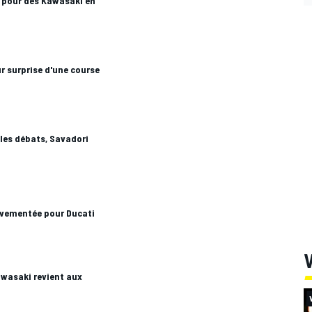
 pour des Kawasaki en
r surprise d'une course
 les débats, Savadori
uvementée pour Ducati
V
awasaki revient aux