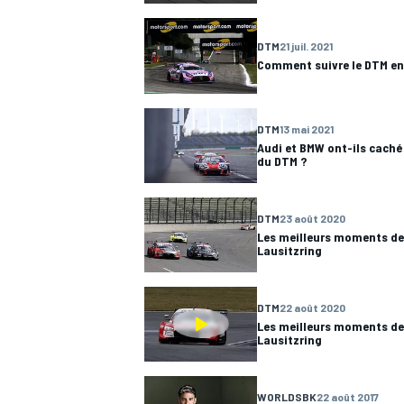
DTM
21 juil. 2021
WRC
Comment suivre le DTM en
DTM
13 mai 2021
Audi et BMW ont-ils caché 
du DTM ?
DTM
23 août 2020
Les meilleurs moments de
Lausitzring
DTM
22 août 2020
WEC
Les meilleurs moments de
Lausitzring
WORLDSBK
22 août 2017