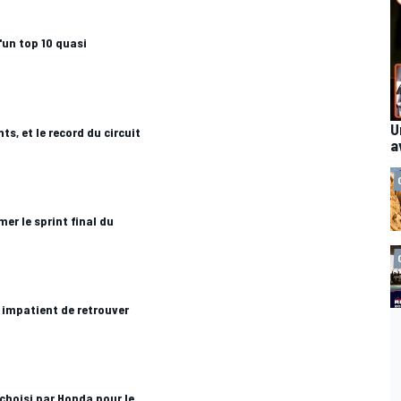
d'un top 10 quasi
U
ts, et le record du circuit
a
mer le sprint final du
 impatient de retrouver
 choisi par Honda pour le