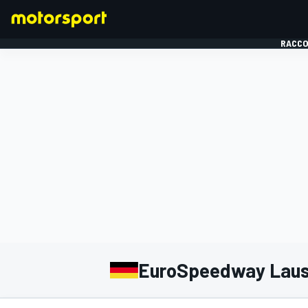
RACCO
FORMULE 1
EuroSpeedway Laus