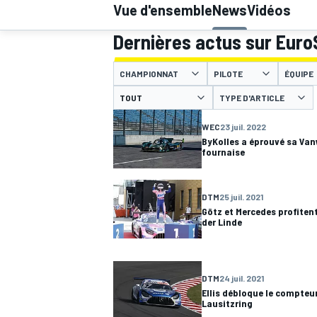
Vue d'ensemble
News
Vidéos
Dernières actus sur Eur
CHAMPIONNAT
PILOTE
ÉQUIPE
TYPE D'ARTICLE
MOTOGP
WEC
23 juil. 2022
ByKolles a éprouvé sa Van
fournaise
DTM
25 juil. 2021
Götz et Mercedes profiten
der Linde
DTM
24 juil. 2021
Ellis débloque le compteu
Lausitzring