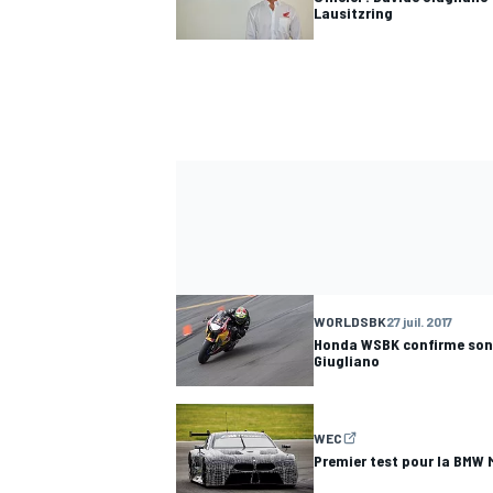
Lausitzring
WORLDSBK
27 juil. 2017
Honda WSBK confirme son 
Giugliano
WEC
Premier test pour la BMW 