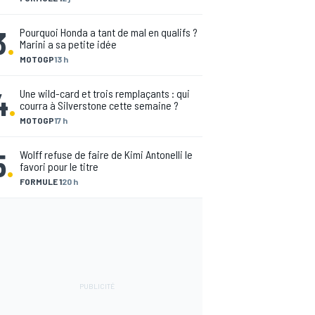
3
.
Pourquoi Honda a tant de mal en qualifs ?
Marini a sa petite idée
MOTOGP
13 h
4
.
Une wild-card et trois remplaçants : qui
courra à Silverstone cette semaine ?
MOTOGP
17 h
5
.
Wolff refuse de faire de Kimi Antonelli le
favori pour le titre
FORMULE 1
20 h