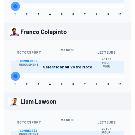
1
2
3
4
5
6
7
8
9
10
Franco Colapinto
MA NOTE
MOTORSPORT
LECTEURS
VOTEZ
CONNECTÉS
-
POUR
UNIQUEMENT
Sélectionnez Votre Note
VOIR
1
2
3
4
5
6
7
8
9
10
Liam Lawson
MA NOTE
MOTORSPORT
LECTEURS
VOTEZ
CONNECTÉS
POUR
UNIQUEMENT