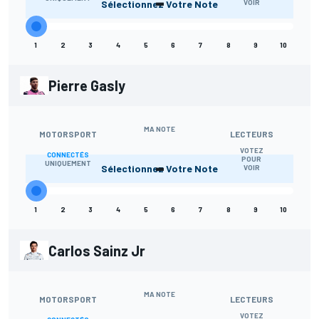
-
Sélectionnez Votre Note
VOIR
1
2
3
4
5
6
7
8
9
10
Pierre Gasly
MA NOTE
MOTORSPORT
LECTEURS
VOTEZ
CONNECTÉS
-
POUR
UNIQUEMENT
Sélectionnez Votre Note
VOIR
1
2
3
4
5
6
7
8
9
10
Carlos Sainz Jr
MA NOTE
MOTORSPORT
LECTEURS
VOTEZ