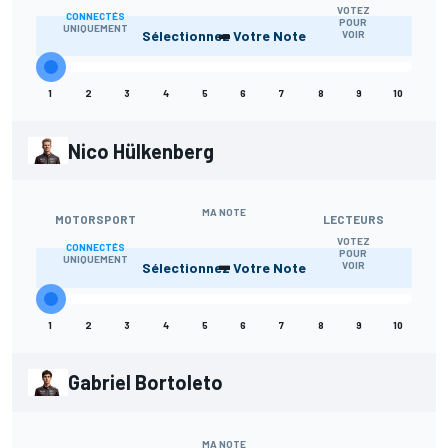
VOTEZ
CONNECTÉS
-
POUR
UNIQUEMENT
Sélectionnez Votre Note
VOIR
1
2
3
4
5
6
7
8
9
10
Nico Hülkenberg
MA NOTE
MOTORSPORT
LECTEURS
VOTEZ
CONNECTÉS
-
POUR
UNIQUEMENT
Sélectionnez Votre Note
VOIR
1
2
3
4
5
6
7
8
9
10
Gabriel Bortoleto
MA NOTE