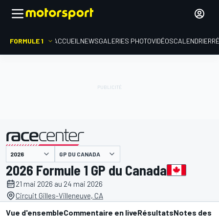
FORMULE 1
ACCUEIL
NEWS
GALERIES PHOTO
VIDÉOS
CALENDRIER
R
GP DU CANADA
présenté par
2026 Formule 1 GP du Canada
21 mai 2026 au 24 mai 2026
Circuit Gilles-Villeneuve, CA
Vue d'ensemble
Commentaire en live
Résultats
Notes des p