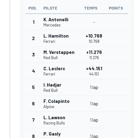
POS.
PILOTE
TEMPS
POINTS
K. Antonelli
1
-
Mercedes
L. Hamilton
+10.768
2
Ferrari
10.768
M. Verstappen
+11.276
3
Red Bull
11.276
C. Leclerc
+44.151
4
Ferrari
44.151
I. Hadjar
5
1 lap
Red Bull
F. Colapinto
6
1 lap
Alpine
L. Lawson
7
1 lap
Racing Bulls
P. Gasly
8
1 lap