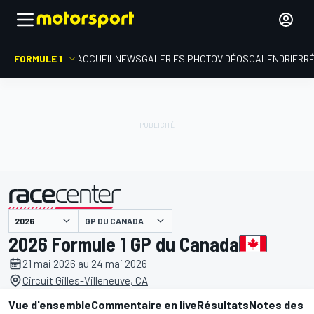
FORMULE 1
ACCUEIL
NEWS
GALERIES PHOTO
VIDÉOS
CALENDRIER
R
présenté par
GP DU CANADA
2026 Formule 1 GP du Canada
21 mai 2026 au 24 mai 2026
Circuit Gilles-Villeneuve, CA
Vue d'ensemble
Commentaire en live
Résultats
Notes des p