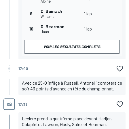
Alpine
C. Sainz Jr
9
1 lap
Williams
O. Bearman
10
1 lap
Haas
VOIR LES RÉSULTATS COMPLETS
17:40
Avec ce 25-0 infligé à Russell, Antonelli comptera ce
soir 43 points d'avance en tête du championnat.
17:39
Leclerc prend la quatrième place devant Hadjar,
Colapinto, Lawson, Gasly, Sainz et Bearman.