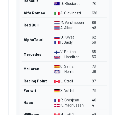
Renault
D. Ricciardo
78
Alfa Romeo
A. Giovinazzi
138
M. Verstappen
86
Red Bull
A. Albon
48
D. Kvyat
62
AlphaTauri
P. Gasly
56
V. Bottas
65
Mercedes
L. Hamilton
53
C. Sainz
76
McLaren
L. Norris
36
Racing Point
L. Stroll
97
Ferrari
S. Vettel
76
R. Grosjean
48
Haas
K. Magnussen
4
Williams
N. Latifi
48