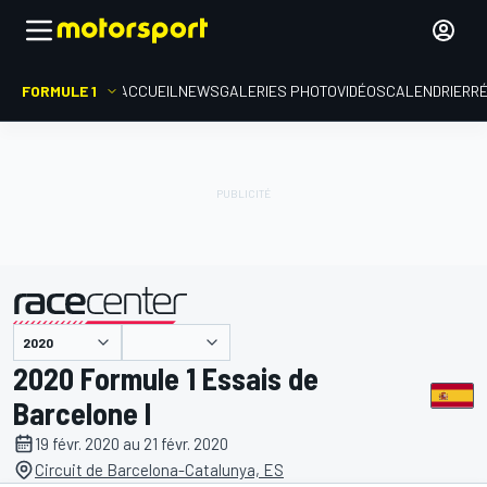
FORMULE 1
ACCUEIL
NEWS
GALERIES PHOTO
VIDÉOS
CALENDRIER
R
présenté par
2020 Formule 1 Essais de
Barcelone I
19 févr. 2020 au 21 févr. 2020
Circuit de Barcelona-Catalunya, ES