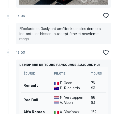
13:04
Ricciardo et Gasly ont amélioré dans les derniers
instants, se hissant aux septième et neuvième
rangs.
13:03
LE NOMBRE DE TOURS PARCOURUS AUJOURD'HUI
ÉCURIE
PILOTE
TOURS
E. Ocon
76
Renault
D. Ricciardo
93
M. Verstappen
86
Red Bull
A. Albon
83
Alfa Romeo
A. Giovinazzi
152