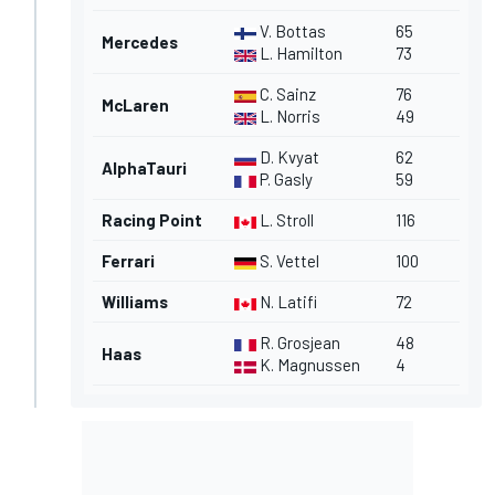
V. Bottas
65
Mercedes
L. Hamilton
73
C. Sainz
76
McLaren
L. Norris
49
D. Kvyat
62
AlphaTauri
P. Gasly
59
Racing Point
L. Stroll
116
Ferrari
S. Vettel
100
Williams
N. Latifi
72
R. Grosjean
48
Haas
K. Magnussen
4