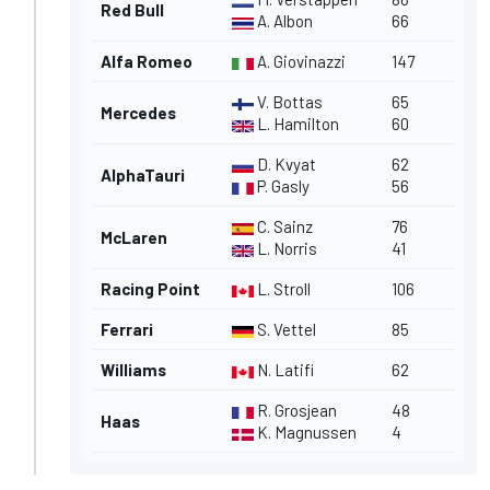
Red Bull
A. Albon
66
Alfa Romeo
A. Giovinazzi
147
V. Bottas
65
Mercedes
L. Hamilton
60
D. Kvyat
62
AlphaTauri
P. Gasly
56
C. Sainz
76
McLaren
L. Norris
41
Racing Point
L. Stroll
106
Ferrari
S. Vettel
85
Williams
N. Latifi
62
R. Grosjean
48
Haas
K. Magnussen
4