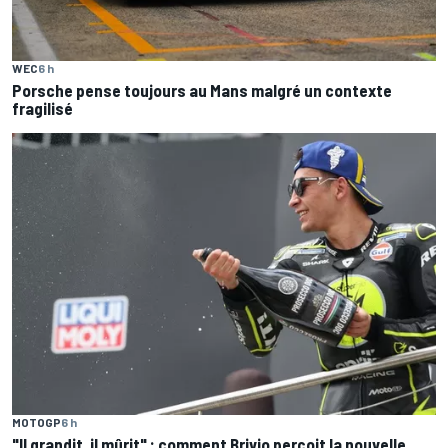
WEC
6 h
Porsche pense toujours au Mans malgré un contexte
fragilisé
MOTOGP
6 h
"Il grandit, il mûrit" : comment Brivio perçoit la nouvelle