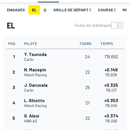
ENGAGÉS
EL
Q
GRILLE DE DÉPART 1
COURSE 1
MEI
EL
Toutes les statistiques
POS.
PILOTE
TOURS
TEMPS
Y. Tsunoda
1
24
1'15.692
Carlin
N. Mazepin
+0.146
2
22
Hitech Racing
1'15.838
J. Daruvala
+0.325
3
25
Carlin
1'16.017
L. Ghiotto
+0.353
4
21
Hitech Racing
1'16.045
G. Alesi
+0.374
5
22
HWA AG
1'16.066