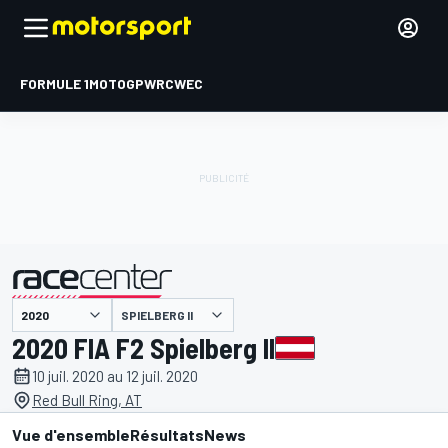
FORMULE 1
MOTOGP
WRC
WEC
SPIELBERG II
présenté par
2020 FIA F2 Spielberg II
10 juil. 2020 au 12 juil. 2020
Red Bull Ring, AT
Vue d'ensemble
Résultats
News