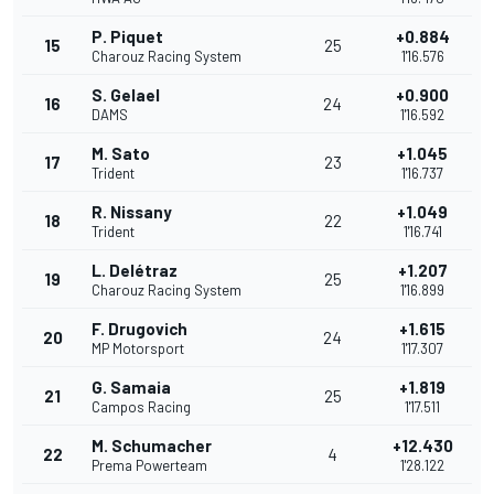
P. Piquet
+0.884
15
25
Charouz Racing System
1'16.576
S. Gelael
+0.900
16
24
DAMS
1'16.592
M. Sato
+1.045
17
23
Trident
1'16.737
R. Nissany
+1.049
18
22
Trident
1'16.741
L. Delétraz
+1.207
19
25
Charouz Racing System
1'16.899
F. Drugovich
+1.615
20
24
MP Motorsport
1'17.307
G. Samaia
+1.819
21
25
Campos Racing
1'17.511
M. Schumacher
+12.430
22
4
Prema Powerteam
1'28.122