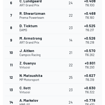
C. Lundgaard
+0.408
6
24
ART Grand Prix
1'16.100
R. Shwartzman
+0.468
7
22
Prema Powerteam
1'16.160
D. Ticktum
+0.525
8
23
DAMS
1'16.217
M. Armstrong
+0.526
9
14
ART Grand Prix
1'16.218
J. Aitken
+0.570
10
21
Campos Racing
1'16.262
Z. Guanyu
+0.601
11
22
Virtuosi
1'16.293
N. Matsushita
+0.627
12
25
MP Motorsport
1'16.319
C. Ilott
+0.630
13
23
Virtuosi
1'16.322
A. Markelov
+0.778
14
24
HWA AG
1'16.470