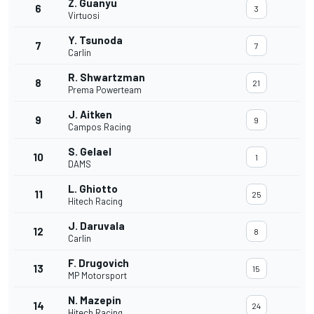
Z. Guanyu
6
3
Virtuosi
Y. Tsunoda
7
7
Carlin
R. Shwartzman
8
21
Prema Powerteam
J. Aitken
9
9
Campos Racing
S. Gelael
10
1
DAMS
L. Ghiotto
11
25
Hitech Racing
J. Daruvala
12
8
Carlin
F. Drugovich
13
15
MP Motorsport
N. Mazepin
14
24
Hitech Racing