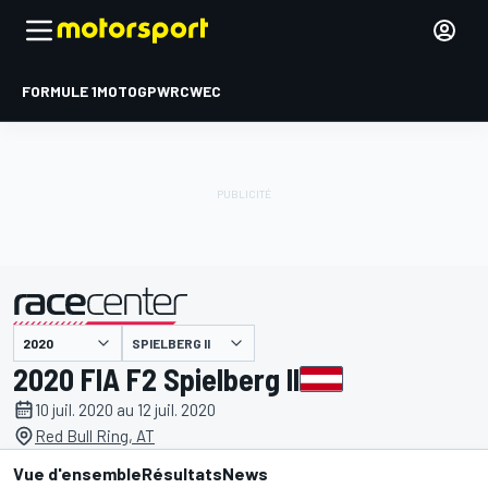
FORMULE 1
MOTOGP
WRC
WEC
SPIELBERG II
présenté par
2020 FIA F2 Spielberg II
10 juil. 2020 au 12 juil. 2020
Red Bull Ring, AT
Vue d'ensemble
Résultats
News