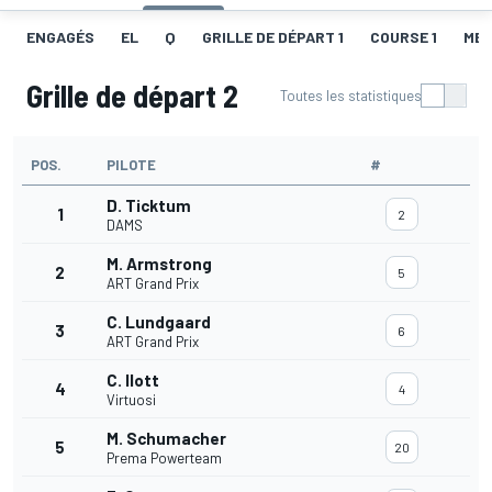
ENGAGÉS
EL
Q
GRILLE DE DÉPART 1
COURSE 1
MEI
Grille de départ 2
Toutes les statistiques
POS.
PILOTE
#
D. Ticktum
1
2
DAMS
M. Armstrong
2
5
ART Grand Prix
C. Lundgaard
3
6
ART Grand Prix
C. Ilott
4
4
Virtuosi
M. Schumacher
5
20
Prema Powerteam