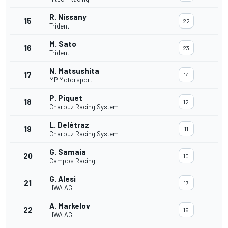
R. Nissany
15
22
Trident
M. Sato
16
23
Trident
N. Matsushita
17
14
MP Motorsport
P. Piquet
18
12
Charouz Racing System
L. Delétraz
19
11
Charouz Racing System
G. Samaia
20
10
Campos Racing
G. Alesi
21
17
HWA AG
A. Markelov
22
16
HWA AG