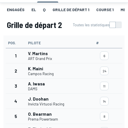
ENGAGÉS
EL
Q
GRILLE DE DÉPART 1
COURSE 1
MEI
Grille de départ 2
Toutes les statistiques
POS.
PILOTE
#
V. Martins
1
6
ART Grand Prix
K. Maini
2
24
Campos Racing
A. Iwasa
3
11
DAMS
J. Doohan
4
14
Invicta Virtuosi Racing
O. Bearman
5
8
Prema Powerteam