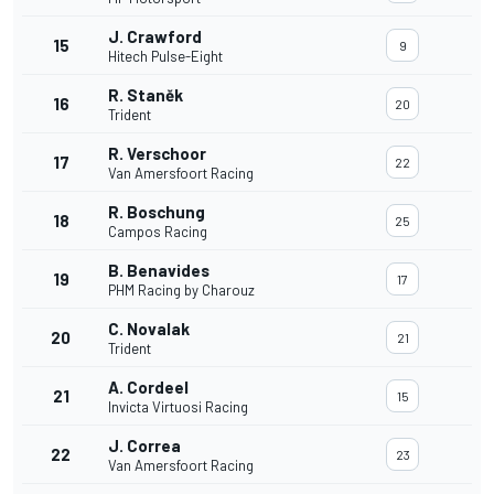
J. Crawford
15
9
Hitech Pulse-Eight
R. Staněk
16
20
Trident
R. Verschoor
17
22
Van Amersfoort Racing
R. Boschung
18
25
Campos Racing
B. Benavides
19
17
PHM Racing by Charouz
C. Novalak
20
21
Trident
A. Cordeel
21
15
Invicta Virtuosi Racing
J. Correa
22
23
Van Amersfoort Racing