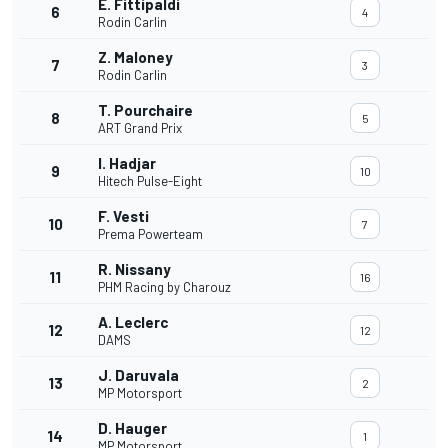
E. Fittipaldi
6
4
Rodin Carlin
Z. Maloney
7
3
Rodin Carlin
T. Pourchaire
8
5
ART Grand Prix
I. Hadjar
9
10
Hitech Pulse-Eight
F. Vesti
10
7
Prema Powerteam
R. Nissany
11
16
PHM Racing by Charouz
A. Leclerc
12
12
DAMS
J. Daruvala
13
2
MP Motorsport
D. Hauger
14
1
MP Motorsport