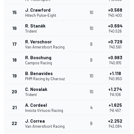
J. Crawford
+0.568
15
10
Hitech Pulse-Eight
1'40.400
R. Staněk
+0.694
16
10
Trident
1'40.526
R. Verschoor
+0.729
17
9
Van Amersfoort Racing
1'40.561
R. Boschung
+0.983
18
9
Campos Racing
1'40.815
B. Benavides
+1.118
19
10
PHM Racing by Charouz
1'40.950
C. Novalak
+1.274
20
10
Trident
1'41.106
A. Cordeel
+1.625
21
4
Invicta Virtuosi Racing
1'41.457
J. Correa
+2.252
22
9
Van Amersfoort Racing
1'42.084