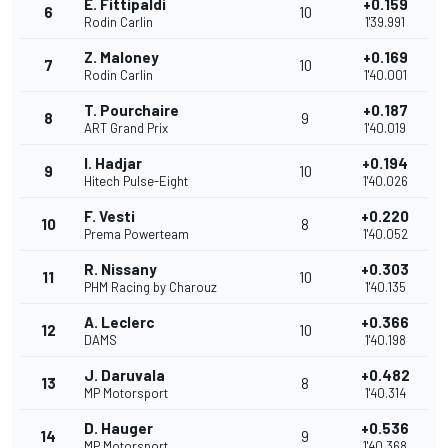
E. Fittipaldi
+0.159
6
10
Rodin Carlin
1'39.991
Z. Maloney
+0.169
7
10
Rodin Carlin
1'40.001
T. Pourchaire
+0.187
8
9
ART Grand Prix
1'40.019
I. Hadjar
+0.194
9
10
Hitech Pulse-Eight
1'40.026
F. Vesti
+0.220
10
8
Prema Powerteam
1'40.052
R. Nissany
+0.303
11
10
PHM Racing by Charouz
1'40.135
A. Leclerc
+0.366
12
10
DAMS
1'40.198
J. Daruvala
+0.482
13
8
MP Motorsport
1'40.314
D. Hauger
+0.536
14
9
MP Motorsport
1'40.368