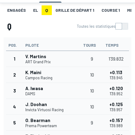
ENGAGÉS
EL
Q
GRILLE DE DÉPART 1
COURSE 1
MEI
Q
Toutes les statistiques
POS.
PILOTE
TOURS
TEMPS
V. Martins
1
9
1'39.832
ART Grand Prix
K. Maini
+0.113
2
10
Campos Racing
1'39.945
A. Iwasa
+0.120
3
10
DAMS
1'39.952
J. Doohan
+0.125
4
10
Invicta Virtuosi Racing
1'39.957
O. Bearman
+0.157
5
9
Prema Powerteam
1'39.989