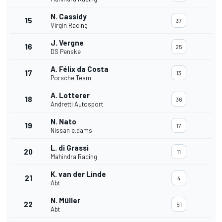
N. Cassidy
15
37
Virgin Racing
J. Vergne
16
25
DS Penske
A. Félix da Costa
17
13
Porsche Team
A. Lotterer
18
36
Andretti Autosport
N. Nato
19
17
Nissan e.dams
L. di Grassi
20
11
Mahindra Racing
K. van der Linde
21
4
Abt
N. Müller
22
51
Abt