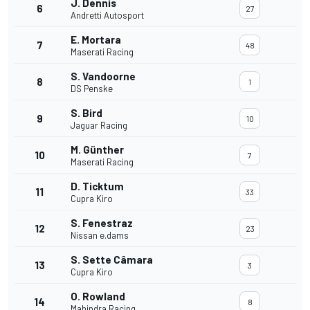
J. Dennis
6
27
Andretti Autosport
E. Mortara
7
48
Maserati Racing
S. Vandoorne
8
1
DS Penske
S. Bird
9
10
Jaguar Racing
M. Günther
10
7
Maserati Racing
D. Ticktum
11
33
Cupra Kiro
S. Fenestraz
12
23
Nissan e.dams
S. Sette Câmara
13
3
Cupra Kiro
O. Rowland
14
8
Mahindra Racing