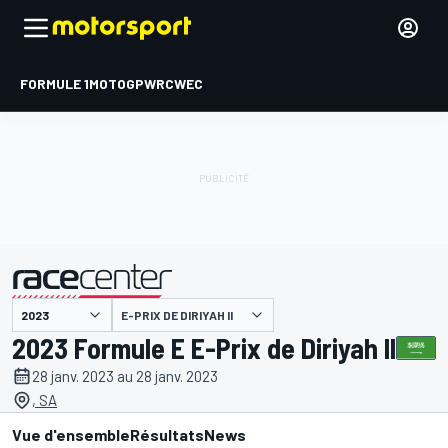
FORMULE 1
MOTOGP
WRC
WEC
E-PRIX DE DIRIYAH II
présenté par
2023 Formule E E-Prix de Diriyah II
28 janv. 2023 au 28 janv. 2023
, SA
Vue d'ensemble
Résultats
News