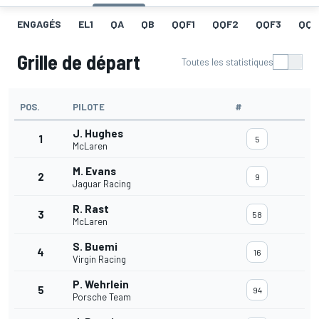
ENGAGÉS
EL1
QA
QB
QQF1
QQF2
QQF3
QQF
Grille de départ
Toutes les statistiques
POS.
PILOTE
#
J. Hughes
1
5
McLaren
M. Evans
2
9
Jaguar Racing
R. Rast
3
58
McLaren
S. Buemi
4
16
Virgin Racing
P. Wehrlein
5
94
Porsche Team