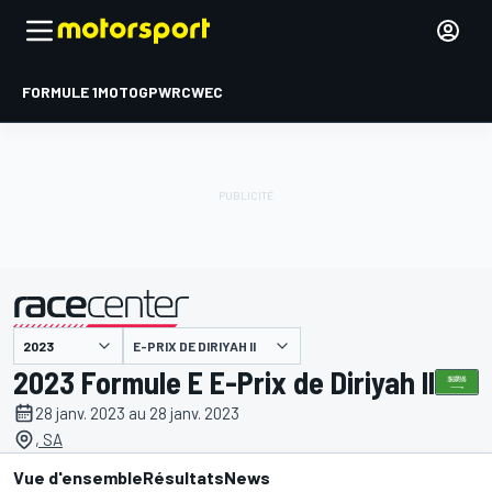
FORMULE 1
MOTOGP
WRC
WEC
E-PRIX DE DIRIYAH II
présenté par
2023 Formule E E-Prix de Diriyah II
28 janv. 2023 au 28 janv. 2023
, SA
Vue d'ensemble
Résultats
News