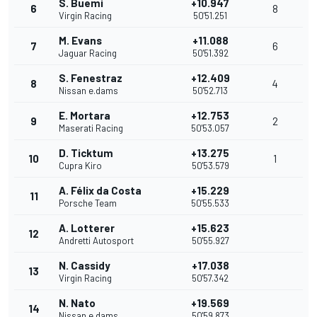
S. Buemi
+10.947
6
8
Virgin Racing
50'51.251
M. Evans
+11.088
7
6
Jaguar Racing
50'51.392
S. Fenestraz
+12.409
8
4
Nissan e.dams
50'52.713
E. Mortara
+12.753
9
2
Maserati Racing
50'53.057
D. Ticktum
+13.275
10
1
Cupra Kiro
50'53.579
A. Félix da Costa
+15.229
11
Porsche Team
50'55.533
A. Lotterer
+15.623
12
Andretti Autosport
50'55.927
N. Cassidy
+17.038
13
Virgin Racing
50'57.342
N. Nato
+19.569
14
Nissan e.dams
50'59.873