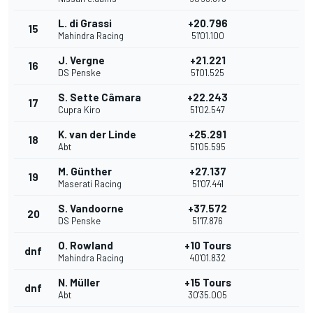
L. di Grassi
+20.796
15
Mahindra Racing
51'01.100
J. Vergne
+21.221
16
DS Penske
51'01.525
S. Sette Câmara
+22.243
17
Cupra Kiro
51'02.547
K. van der Linde
+25.291
18
Abt
51'05.595
M. Günther
+27.137
19
Maserati Racing
51'07.441
S. Vandoorne
+37.572
20
DS Penske
51'17.876
O. Rowland
+10 Tours
dnf
Mahindra Racing
40'01.832
N. Müller
+15 Tours
dnf
Abt
30'35.005