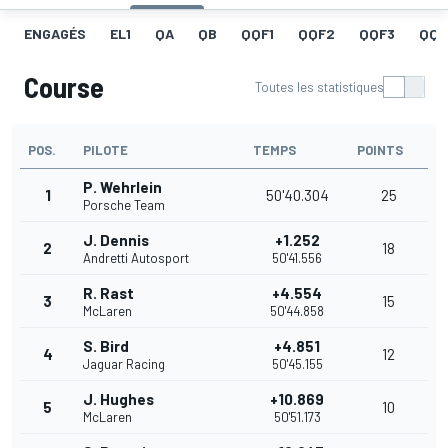
ENGAGÉS
EL1
QA
QB
QQF1
QQF2
QQF3
QQF
Course
Toutes les statistiques
POS.
PILOTE
TEMPS
POINTS
P. Wehrlein
1
50'40.304
25
Porsche Team
J. Dennis
+1.252
2
18
Andretti Autosport
50'41.556
R. Rast
+4.554
3
15
McLaren
50'44.858
S. Bird
+4.851
4
12
Jaguar Racing
50'45.155
J. Hughes
+10.869
5
10
McLaren
50'51.173