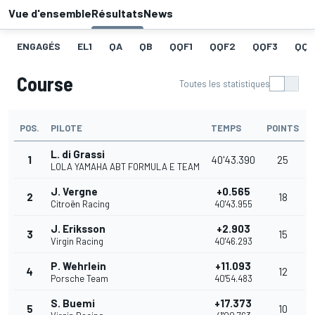
Vue d'ensemble
Résultats
News
ENGAGÉS
EL1
QA
QB
QQF1
QQF2
QQF3
QQF
Course
Toutes les statistiques
POS.
PILOTE
TEMPS
POINTS
L. di Grassi
1
40'43.390
25
LOLA YAMAHA ABT FORMULA E TEAM
J. Vergne
+0.565
2
18
Citroën Racing
40'43.955
J. Eriksson
+2.903
3
15
Virgin Racing
40'46.293
P. Wehrlein
+11.093
4
12
Porsche Team
40'54.483
S. Buemi
+17.373
5
10