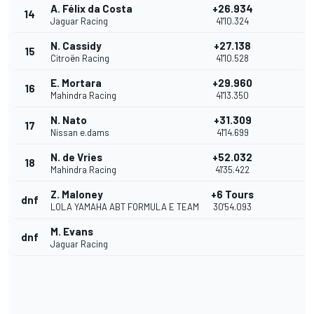
A. Félix da Costa
+26.934
14
Jaguar Racing
41'10.324
N. Cassidy
+27.138
15
Citroën Racing
41'10.528
E. Mortara
+29.960
16
Mahindra Racing
41'13.350
N. Nato
+31.309
17
Nissan e.dams
41'14.699
N. de Vries
+52.032
18
Mahindra Racing
41'35.422
Z. Maloney
+6 Tours
dnf
LOLA YAMAHA ABT FORMULA E TEAM
30'54.093
M. Evans
dnf
Jaguar Racing