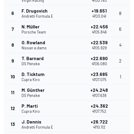
Virgin Racing
41'00.763
F. Drugovich
+19.651
6
8
Andretti Formula E
41'03.041
N. Müller
+22.456
7
6
Porsche Team
41'05.846
O. Rowland
+22.539
8
4
Nissan e.dams
41'05.929
T. Barnard
+22.690
9
2
DS Penske
41'06.080
D. Ticktum
+23.685
10
1
Cupra Kiro
41'07.075
M. Günther
+24.248
11
DS Penske
41'07.638
P. Martí
+24.362
12
Cupra Kiro
41'07.752
J. Dennis
+26.722
13
Andretti Formula E
41'10.112