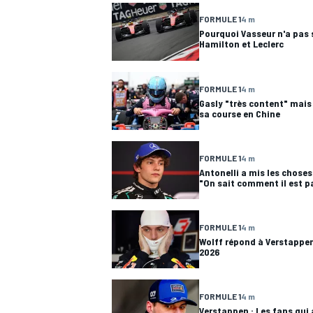
FORMULE 1
4 m
Pourquoi Vasseur n'a pas 
Hamilton et Leclerc
FORMULE 1
4 m
Gasly "très content" mais
sa course en Chine
FORMULE 1
4 m
Antonelli a mis les choses 
"On sait comment il est pa
FORMULE 1
4 m
Wolff répond à Verstappen 
2026
FORMULE 1
4 m
Verstappen : Les fans qui 