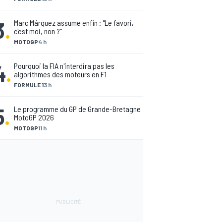
3
.
Marc Márquez assume enfin : "Le favori,
c'est moi, non ?"
MOTOGP
4 h
4
.
Pourquoi la FIA n'interdira pas les
algorithmes des moteurs en F1
FORMULE 1
3 h
5
.
Le programme du GP de Grande-Bretagne
MotoGP 2026
MOTOGP
11 h