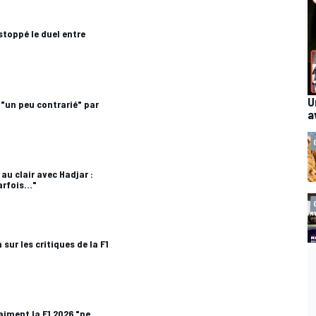
stoppé le duel entre
U
 "un peu contrarié" par
a
au clair avec Hadjar :
rfois..."
sur les critiques de la F1
aiment la F1 2026 "ne