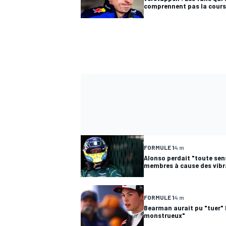
comprennent pas la cours
FORMULE 1
4 m
Alonso perdait "toute sen
membres à cause des vib
FORMULE 1
4 m
Bearman aurait pu "tuer" 
monstrueux"