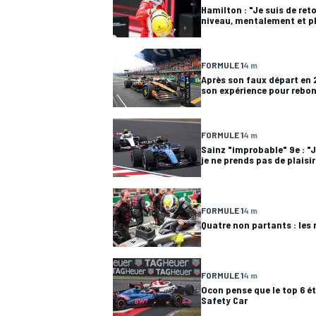
Hamilton : "Je suis de ret
niveau, mentalement et 
FORMULE 1
4 m
Après son faux départ en 
son expérience pour rebon
FORMULE 1
4 m
Sainz "improbable" 9e : "J
je ne prends pas de plaisir
FORMULE 1
4 m
Quatre non partants : les
FORMULE 1
4 m
Ocon pense que le top 6 ét
Safety Car