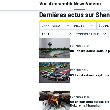
Vue d'ensemble
News
Vidéos
Dernières actus sur Shang
CHAMPIONNAT
PILOTE
ÉQUIPE
TYPE D'ARTICLE
MOTOGP
FORMULE E
1 m
DS Penske danse sous la p
FORMULE E
1 m
DS Penske dans le rythme
FORMULE 1
4 m
On en sait plus sur les pro
McLaren à Shanghai