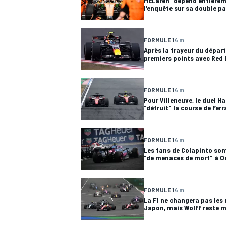
McLaren "dépend entièrem
l'enquête sur sa double p
FORMULE 1
4 m
Après la frayeur du départ
premiers points avec Red 
AUTRES CHAMPIONNATS
FORMULE 1
4 m
Pour Villeneuve, le duel H
"détruit" la course de Ferr
FORMULE 1
4 m
Les fans de Colapinto so
"de menaces de mort" à O
FORMULE 1
4 m
La F1 ne changera pas les 
Japon, mais Wolff reste m