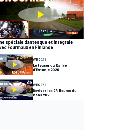
ne spéciale dantesque et intégrale
vec Fourmaux en Finlande
01:11
WRC
27 j
Le teaser du Rallye
d'Estonie 2026
00:00
WEC
27 j
Revivez les 24 Heures du
Mans 2026