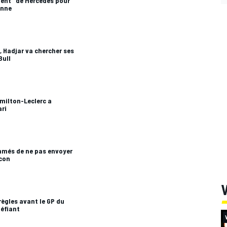
ent" de Mercedes pour
anne
, Hadjar va chercher ses
Bull
amilton-Leclerc a
ari
mmés de ne pas envoyer
con
V
règles avant le GP du
éfiant