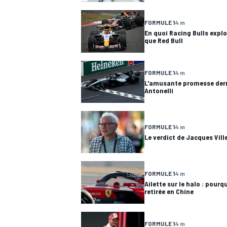
FORMULE 1
4 m
WRC
En quoi Racing Bulls expl
que Red Bull
FORMULE 1
4 m
L'amusante promesse derri
Antonelli
FORMULE 1
4 m
Le verdict de Jacques Vill
FORMULE 1
4 m
WEC
Ailette sur le halo : pourqu
retirée en Chine
FORMULE 1
4 m