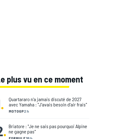
Le plus vu en ce moment
1
.
Quartararo n'a jamais discuté de 2027
avec Yamaha : "J'avais besoin d'air frais"
MOTOGP
2 h
2
.
Briatore : "Je ne sais pas pourquoi Alpine
ne gagne pas"
FORMULE 1
8 h