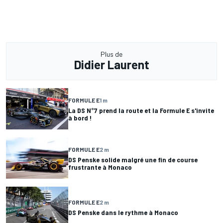
Plus de
Didier Laurent
FORMULE E
1 m
La DS N°7 prend la route et la Formule E s'invite
à bord !
FORMULE E
2 m
DS Penske solide malgré une fin de course
frustrante à Monaco
FORMULE E
2 m
DS Penske dans le rythme à Monaco