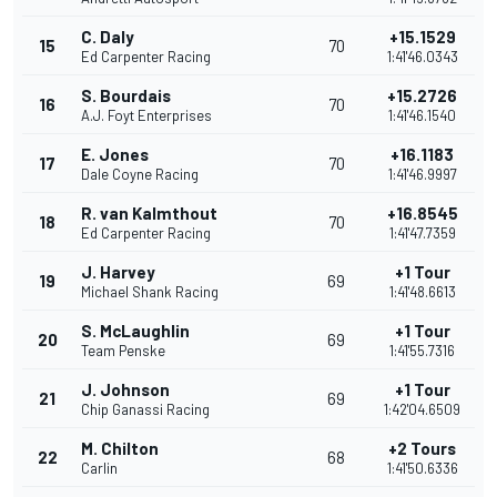
C. Daly
+15.1529
15
70
Ed Carpenter Racing
1:41'46.0343
S. Bourdais
+15.2726
16
70
A.J. Foyt Enterprises
1:41'46.1540
E. Jones
+16.1183
17
70
Dale Coyne Racing
1:41'46.9997
R. van Kalmthout
+16.8545
18
70
Ed Carpenter Racing
1:41'47.7359
J. Harvey
+1 Tour
19
69
Michael Shank Racing
1:41'48.6613
S. McLaughlin
+1 Tour
20
69
Team Penske
1:41'55.7316
J. Johnson
+1 Tour
21
69
Chip Ganassi Racing
1:42'04.6509
M. Chilton
+2 Tours
22
68
Carlin
1:41'50.6336