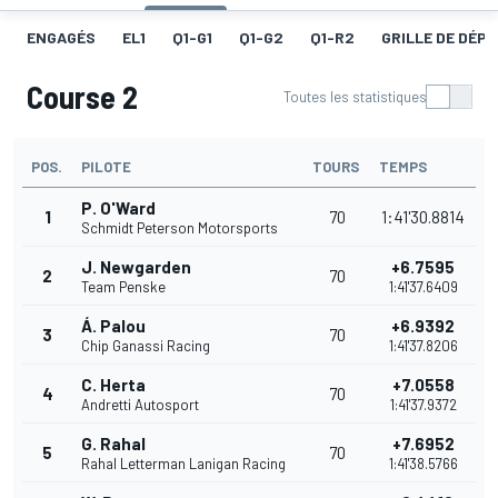
ENGAGÉS
EL1
Q1-G1
Q1-G2
Q1-R2
GRILLE DE DÉPA
Course 2
Toutes les statistiques
POS.
PILOTE
TOURS
TEMPS
P. O'Ward
1
70
1:41'30.8814
Schmidt Peterson Motorsports
J. Newgarden
+6.7595
2
70
Team Penske
1:41'37.6409
Á. Palou
+6.9392
3
70
Chip Ganassi Racing
1:41'37.8206
C. Herta
+7.0558
4
70
Andretti Autosport
1:41'37.9372
G. Rahal
+7.6952
5
70
Rahal Letterman Lanigan Racing
1:41'38.5766