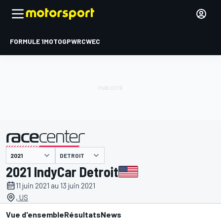
FORMULE 1
MOTOGP
WRC
WEC
DETROIT
présenté par
2021 IndyCar Detroit
11 juin 2021 au 13 juin 2021
, US
Vue d'ensemble
Résultats
News