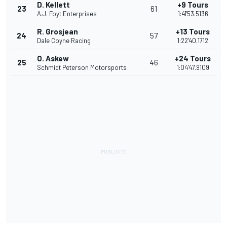
D. Kellett
+9 Tours
23
61
A.J. Foyt Enterprises
1:41'53.5136
R. Grosjean
+13 Tours
24
57
Dale Coyne Racing
1:22'40.1712
O. Askew
+24 Tours
25
46
Schmidt Peterson Motorsports
1:04'47.9109