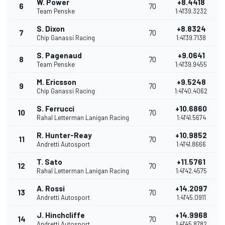
W. Power
+8.4418
6
70
Team Penske
1:41'39.3232
S. Dixon
+8.8324
7
70
Chip Ganassi Racing
1:41'39.7138
S. Pagenaud
+9.0641
8
70
Team Penske
1:41'39.9455
M. Ericsson
+9.5248
9
70
Chip Ganassi Racing
1:41'40.4062
S. Ferrucci
+10.6860
10
70
Rahal Letterman Lanigan Racing
1:41'41.5674
R. Hunter-Reay
+10.9852
11
70
Andretti Autosport
1:41'41.8666
T. Sato
+11.5761
12
70
Rahal Letterman Lanigan Racing
1:41'42.4575
A. Rossi
+14.2097
13
70
Andretti Autosport
1:41'45.0911
J. Hinchcliffe
+14.9968
14
70
Andretti Autosport
1:41'45.8782