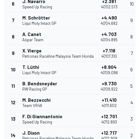
J. Navarro
+2.381
6
10
Speed Up Racing
40'02.573
M. Schrötter
+4.490
7
9
Liqui Moly Intact GP
40'04.682
A. Canet
+4.703
8
8
Aspar Team
40'04.895
X. Vierge
+7.118
9
7
Petronas Raceline Malaysia Team Honda
40'07.310
T. Lüthi
+8.904
10
6
Liqui Moly Intact GP
40'09.096
B. Bendsneyder
+9.730
11
5
RW Racing GP
40'09.922
M. Bezzecchi
+11.410
12
4
Team VR46
40'11.602
F. Di Giannantonio
+12.701
13
3
Speed Up Racing
40'12.893
J. Dixon
+12.717
14
2
Petronas Raceline Malaysia Team Honda
40'12.909