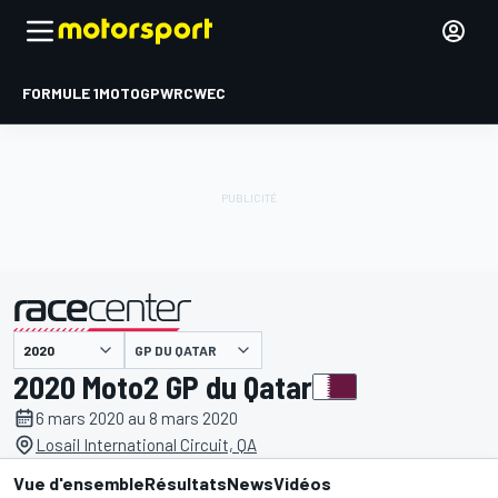
FORMULE 1
MOTOGP
WRC
WEC
GP DU QATAR
présenté par
2020 Moto2 GP du Qatar
6 mars 2020 au 8 mars 2020
Losail International Circuit, QA
Vue d'ensemble
Résultats
News
Vidéos