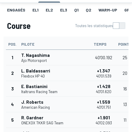
ENGAGÉS
EL1
EL2
EL3
Q1
Q2
WARM-UP
GRI
Course
Toutes les statistiques
POS.
PILOTE
TEMPS
POINTS
T. Nagashima
1
40'00.192
25
Ajo Motorsport
L. Baldassarri
+1.347
2
20
Flexbox HP 40
40'01.539
E. Bastianini
+1.428
3
16
Italtrans Racing Team
40'01.620
J. Roberts
+1.559
4
13
American Racing
40'01.751
R. Gardner
+1.901
5
11
ONEXOX TKKR SAG Team
40'02.093