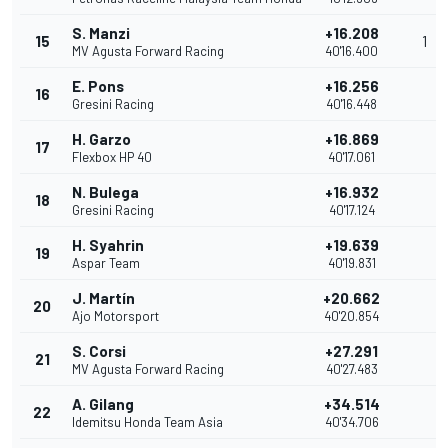
S. Manzi
+16.208
15
1
MV Agusta Forward Racing
40'16.400
E. Pons
+16.256
16
Gresini Racing
40'16.448
H. Garzo
+16.869
17
Flexbox HP 40
40'17.061
N. Bulega
+16.932
18
Gresini Racing
40'17.124
H. Syahrin
+19.639
19
Aspar Team
40'19.831
J. Martín
+20.662
20
Ajo Motorsport
40'20.854
S. Corsi
+27.291
21
MV Agusta Forward Racing
40'27.483
A. Gilang
+34.514
22
Idemitsu Honda Team Asia
40'34.706