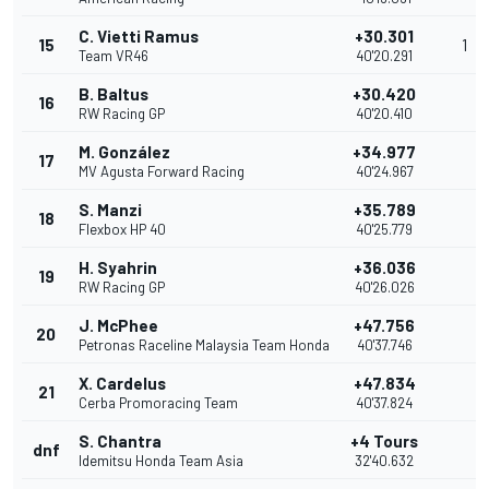
C. Vietti Ramus
+30.301
15
1
Team VR46
40'20.291
B. Baltus
+30.420
16
RW Racing GP
40'20.410
M. González
+34.977
17
MV Agusta Forward Racing
40'24.967
S. Manzi
+35.789
18
Flexbox HP 40
40'25.779
H. Syahrin
+36.036
19
RW Racing GP
40'26.026
J. McPhee
+47.756
20
Petronas Raceline Malaysia Team Honda
40'37.746
X. Cardelus
+47.834
21
Cerba Promoracing Team
40'37.824
S. Chantra
+4 Tours
dnf
Idemitsu Honda Team Asia
32'40.632