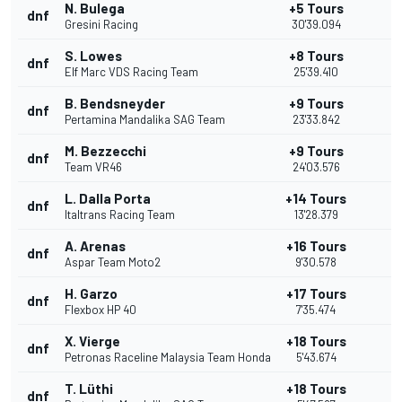
N. Bulega
+5 Tours
dnf
Gresini Racing
30'39.094
S. Lowes
+8 Tours
dnf
Elf Marc VDS Racing Team
25'39.410
B. Bendsneyder
+9 Tours
dnf
Pertamina Mandalika SAG Team
23'33.842
M. Bezzecchi
+9 Tours
dnf
Team VR46
24'03.576
L. Dalla Porta
+14 Tours
dnf
Italtrans Racing Team
13'28.379
A. Arenas
+16 Tours
dnf
Aspar Team Moto2
9'30.578
H. Garzo
+17 Tours
dnf
Flexbox HP 40
7'35.474
X. Vierge
+18 Tours
dnf
Petronas Raceline Malaysia Team Honda
5'43.674
T. Lüthi
+18 Tours
dnf