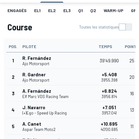
ENGAGÉS
EL1
EL2
EL3
Q1
Q2
WARM-UP
GRI
Course
Toutes les statistiques
POS.
PILOTE
TEMPS
POINTS
R. Fernández
1
39'49.990
25
Ajo Motorsport
R. Gardner
+5.408
2
20
Ajo Motorsport
39'55.398
A. Fernández
+6.824
3
16
Elf Marc VDS Racing Team
39'56.814
J. Navarro
+7.051
4
13
(+)Ego - Speed Up Racing
39'57.041
A. Canet
+10.695
5
11
Aspar Team Moto2
40'00.685