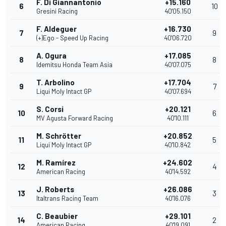
F. Di Giannantonio
+15.160
6
10
Gresini Racing
40'05.150
F. Aldeguer
+16.730
7
9
(+)Ego - Speed Up Racing
40'06.720
A. Ogura
+17.085
8
8
Idemitsu Honda Team Asia
40'07.075
T. Arbolino
+17.704
9
7
Liqui Moly Intact GP
40'07.694
S. Corsi
+20.121
10
6
MV Agusta Forward Racing
40'10.111
M. Schrötter
+20.852
11
5
Liqui Moly Intact GP
40'10.842
M. Ramírez
+24.602
12
4
American Racing
40'14.592
J. Roberts
+26.086
13
3
Italtrans Racing Team
40'16.076
C. Beaubier
+29.101
14
2
American Racing
40'19.091