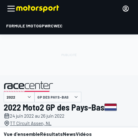
FORMULE 1
MOTOGP
WRC
WEC
GP DES PAYS-BAS
présenté par
2022 Moto2 GP des Pays-Bas
24 juin 2022 au 26 juin 2022
TT Circuit Assen, NL
Vue d'ensemble
Résultats
News
Vidéos