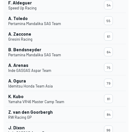
F. Aldeguer
54
Speed Up Racing
A. Toledo
55
Pertamina Mandalika SAG Team
A. Zaccone
61
Gresini Racing
B. Bendsneyder
64
Pertamina Mandalika SAG Team
A. Arenas
75
Inde GASGAS Aspar Team
A. Ogura
79
Idemitsu Honda Team Asia
K. Kubo
81
Yamaha VR46 Master Camp Team
Z. van den Goorbergh
84
RW Racing GP
J. Dixon
96