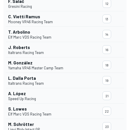
F. Salač
12
Gresini Racing
C. Vietti Ramus
13
Mooney VR46 Racing Team
T. Arbolino
14
Elf Marc VDS Racing Team
J. Roberts
16
Italtrans Racing Team
M. González
18
Yamaha VR46 Master Camp Team
L. Dalla Porta
19
Italtrans Racing Team
A. López
21
Speed Up Racing
S. Lowes
22
Elf Marc VDS Racing Team
M. Schrötter
23
Liqui Moly Intact GP