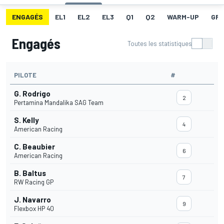
ENGAGÉS
EL1
EL2
EL3
Q1
Q2
WARM-UP
GRI
Engagés
Toutes les statistiques
PILOTE
#
G. Rodrigo
2
Pertamina Mandalika SAG Team
S. Kelly
4
American Racing
C. Beaubier
6
American Racing
B. Baltus
7
RW Racing GP
J. Navarro
9
Flexbox HP 40