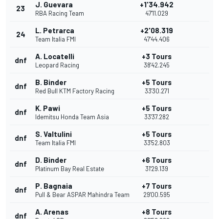
J. Guevara
+1'34.942
23
RBA Racing Team
47'11.029
L. Petrarca
+2'08.319
24
Team Italia FMI
47'44.406
A. Locatelli
+3 Tours
dnf
Leopard Racing
38'42.245
B. Binder
+5 Tours
dnf
Red Bull KTM Factory Racing
33'30.271
K. Pawi
+5 Tours
dnf
Idemitsu Honda Team Asia
33'37.282
S. Valtulini
+5 Tours
dnf
Team Italia FMI
33'52.803
D. Binder
+6 Tours
dnf
Platinum Bay Real Estate
31'29.139
P. Bagnaia
+7 Tours
dnf
Pull & Bear ASPAR Mahindra Team
29'00.595
A. Arenas
+8 Tours
dnf