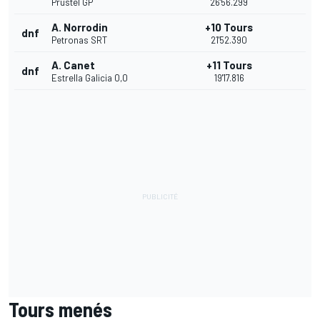
Prustel GP
26'56.299
A. Norrodin
+10 Tours
dnf
Petronas SRT
21'52.390
A. Canet
+11 Tours
dnf
Estrella Galicia 0,0
19'17.816
Tours menés