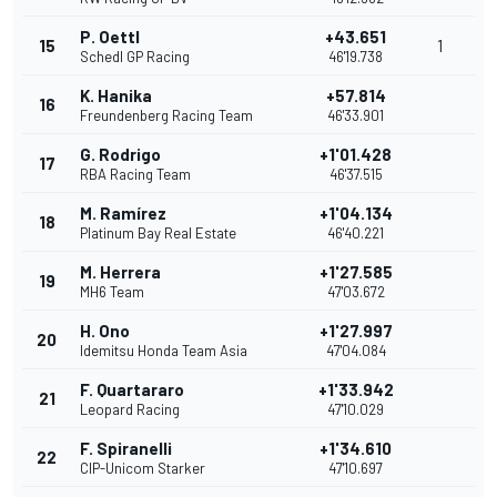
P. Oettl
+43.651
15
1
Schedl GP Racing
46'19.738
K. Hanika
+57.814
16
Freundenberg Racing Team
46'33.901
G. Rodrigo
+1'01.428
17
RBA Racing Team
46'37.515
M. Ramírez
+1'04.134
18
Platinum Bay Real Estate
46'40.221
M. Herrera
+1'27.585
19
MH6 Team
47'03.672
H. Ono
+1'27.997
20
Idemitsu Honda Team Asia
47'04.084
F. Quartararo
+1'33.942
21
Leopard Racing
47'10.029
F. Spiranelli
+1'34.610
22
CIP-Unicom Starker
47'10.697