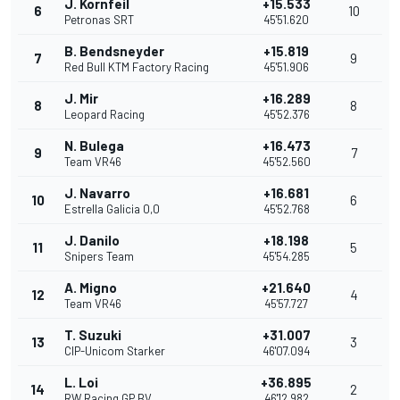
J. Kornfeil
+15.533
6
10
Petronas SRT
45'51.620
B. Bendsneyder
+15.819
7
9
Red Bull KTM Factory Racing
45'51.906
J. Mir
+16.289
8
8
Leopard Racing
45'52.376
N. Bulega
+16.473
9
7
Team VR46
45'52.560
J. Navarro
+16.681
10
6
Estrella Galicia 0,0
45'52.768
J. Danilo
+18.198
11
5
Snipers Team
45'54.285
A. Migno
+21.640
12
4
Team VR46
45'57.727
T. Suzuki
+31.007
13
3
CIP-Unicom Starker
46'07.094
L. Loi
+36.895
14
2
RW Racing GP BV
46'12.982