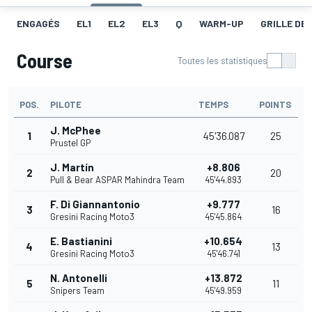
ENGAGÉS
EL1
EL2
EL3
Q
WARM-UP
GRILLE DE
Course
Toutes les statistiques
POS.
PILOTE
TEMPS
POINTS
J. McPhee
1
45'36.087
25
Prustel GP
J. Martín
+8.806
2
20
Pull & Bear ASPAR Mahindra Team
45'44.893
F. Di Giannantonio
+9.777
3
16
Gresini Racing Moto3
45'45.864
E. Bastianini
+10.654
4
13
Gresini Racing Moto3
45'46.741
N. Antonelli
+13.872
5
11
Snipers Team
45'49.959