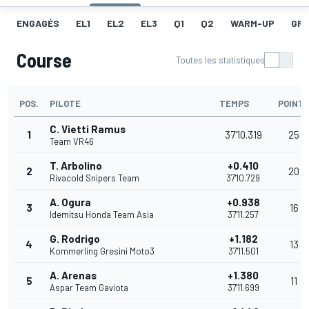
ENGAGÉS
EL1
EL2
EL3
Q1
Q2
WARM-UP
GRI
Course
Toutes les statistiques
POS.
PILOTE
TEMPS
POINT
C. Vietti Ramus
1
37'10.319
25
Team VR46
T. Arbolino
+0.410
2
20
Rivacold Snipers Team
37'10.729
A. Ogura
+0.938
3
16
Idemitsu Honda Team Asia
37'11.257
G. Rodrigo
+1.182
4
13
Kommerling Gresini Moto3
37'11.501
A. Arenas
+1.380
5
11
Aspar Team Gaviota
37'11.699