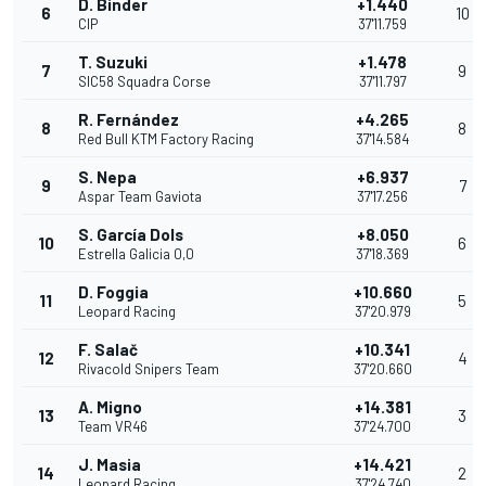
D. Binder
+1.440
6
10
CIP
37'11.759
T. Suzuki
+1.478
7
9
SIC58 Squadra Corse
37'11.797
R. Fernández
+4.265
8
8
Red Bull KTM Factory Racing
37'14.584
S. Nepa
+6.937
9
7
Aspar Team Gaviota
37'17.256
S. García Dols
+8.050
10
6
Estrella Galicia 0,0
37'18.369
D. Foggia
+10.660
11
5
Leopard Racing
37'20.979
F. Salač
+10.341
12
4
Rivacold Snipers Team
37'20.660
A. Migno
+14.381
13
3
Team VR46
37'24.700
J. Masia
+14.421
14
2
Leopard Racing
37'24.740