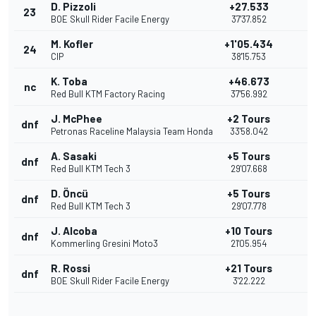
D. Pizzoli
+27.533
23
BOE Skull Rider Facile Energy
37'37.852
M. Kofler
+1'05.434
24
CIP
38'15.753
K. Toba
+46.673
nc
Red Bull KTM Factory Racing
37'56.992
J. McPhee
+2 Tours
dnf
Petronas Raceline Malaysia Team Honda
33'58.042
A. Sasaki
+5 Tours
dnf
Red Bull KTM Tech 3
29'07.668
D. Öncü
+5 Tours
dnf
Red Bull KTM Tech 3
29'07.778
J. Alcoba
+10 Tours
dnf
Kommerling Gresini Moto3
21'05.954
R. Rossi
+21 Tours
dnf
BOE Skull Rider Facile Energy
3'22.222