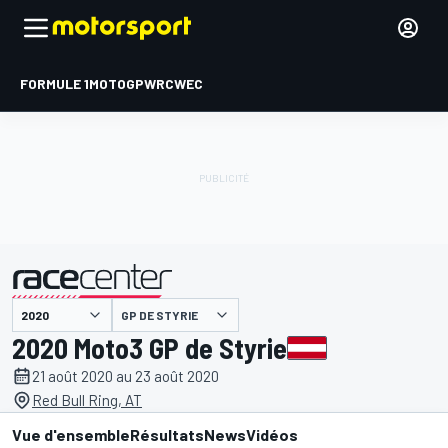
FORMULE 1
MOTOGP
WRC
WEC
GP DE STYRIE
présenté par
2020 Moto3 GP de Styrie
21 août 2020 au 23 août 2020
Red Bull Ring, AT
Vue d'ensemble
Résultats
News
Vidéos