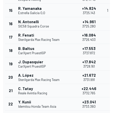
R. Yamanaka
+14.824
15
1
Estrella Galicia 0,0
37'25.143
N. Antonelli
+14.961
16
SIC58 Squadra Corse
37'25.280
R. Fenati
+16.084
17
Sterilgarda Max Racing Team
37'26.403
B. Baltus
+17.553
18
CarXpert PruestlGP
37'27.872
J. Dupasquier
+17.842
19
CarXpert PruestlGP
37'28.161
A. López
+21.672
20
Sterilgarda Max Racing Team
37'31.991
C. Tatay
+22.446
21
Reale Avintia Racing
37'32.765
Y. Kunii
+23.041
22
Idemitsu Honda Team Asia
37'33.360