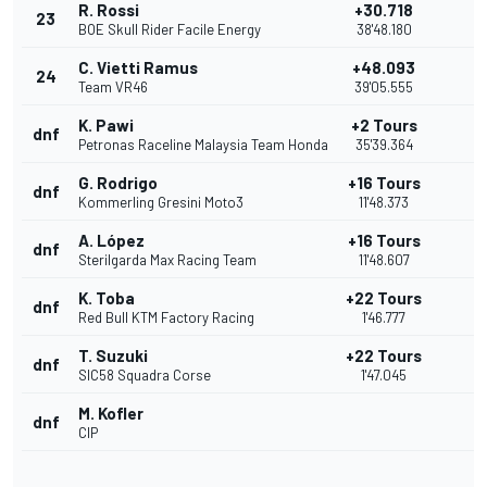
R. Rossi
+30.718
23
BOE Skull Rider Facile Energy
38'48.180
C. Vietti Ramus
+48.093
24
Team VR46
39'05.555
K. Pawi
+2 Tours
dnf
Petronas Raceline Malaysia Team Honda
35'39.364
G. Rodrigo
+16 Tours
dnf
Kommerling Gresini Moto3
11'48.373
A. López
+16 Tours
dnf
Sterilgarda Max Racing Team
11'48.607
K. Toba
+22 Tours
dnf
Red Bull KTM Factory Racing
1'46.777
T. Suzuki
+22 Tours
dnf
SIC58 Squadra Corse
1'47.045
M. Kofler
dnf
CIP