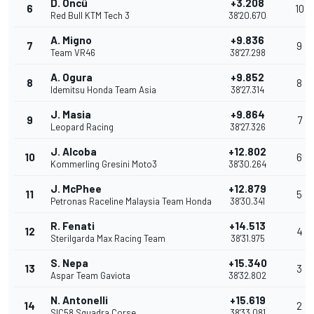
D. Öncü
+3.208
6
10
Red Bull KTM Tech 3
38'20.670
A. Migno
+9.836
7
9
Team VR46
38'27.298
A. Ogura
+9.852
8
8
Idemitsu Honda Team Asia
38'27.314
J. Masia
+9.864
9
7
Leopard Racing
38'27.326
J. Alcoba
+12.802
10
6
Kommerling Gresini Moto3
38'30.264
J. McPhee
+12.879
11
5
Petronas Raceline Malaysia Team Honda
38'30.341
R. Fenati
+14.513
12
4
Sterilgarda Max Racing Team
38'31.975
S. Nepa
+15.340
13
3
Aspar Team Gaviota
38'32.802
N. Antonelli
+15.619
14
2
SIC58 Squadra Corse
38'33.081