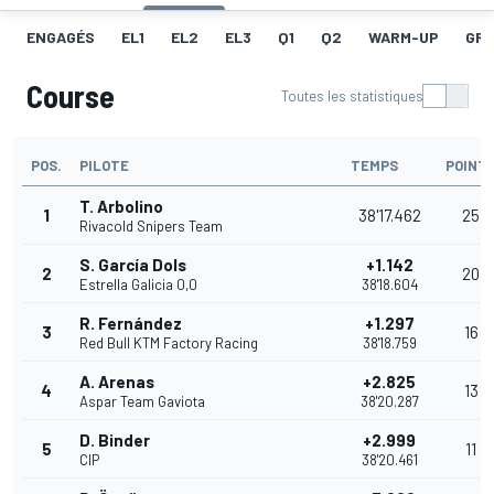
ENGAGÉS
EL1
EL2
EL3
Q1
Q2
WARM-UP
GRI
Course
Toutes les statistiques
POS.
PILOTE
TEMPS
POINT
T. Arbolino
1
38'17.462
25
Rivacold Snipers Team
S. García Dols
+1.142
2
20
Estrella Galicia 0,0
38'18.604
R. Fernández
+1.297
3
16
Red Bull KTM Factory Racing
38'18.759
A. Arenas
+2.825
4
13
Aspar Team Gaviota
38'20.287
D. Binder
+2.999
5
11
CIP
38'20.461