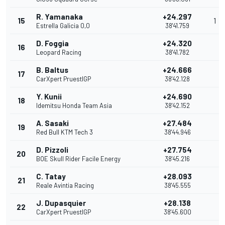
R. Yamanaka
+24.297
15
1
Estrella Galicia 0,0
38'41.759
D. Foggia
+24.320
16
Leopard Racing
38'41.782
B. Baltus
+24.666
17
CarXpert PruestlGP
38'42.128
Y. Kunii
+24.690
18
Idemitsu Honda Team Asia
38'42.152
A. Sasaki
+27.484
19
Red Bull KTM Tech 3
38'44.946
D. Pizzoli
+27.754
20
BOE Skull Rider Facile Energy
38'45.216
C. Tatay
+28.093
21
Reale Avintia Racing
38'45.555
J. Dupasquier
+28.138
22
CarXpert PruestlGP
38'45.600