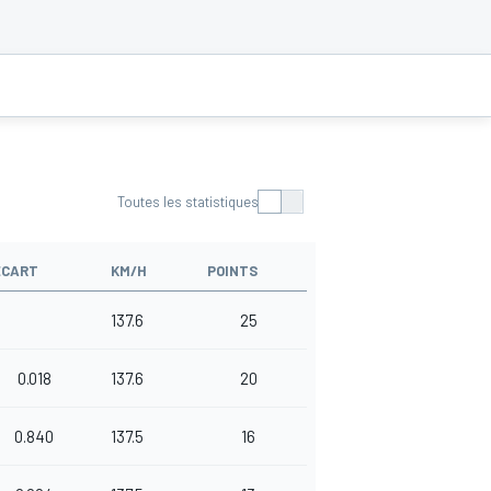
Toutes les statistiques
ÉCART
KM/H
POINTS
137.6
25
0.018
137.6
20
0.840
137.5
16