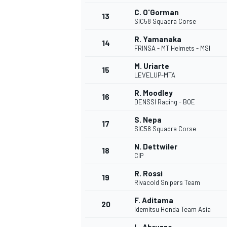
C. O'Gorman
13
SIC58 Squadra Corse
R. Yamanaka
14
FRINSA - MT Helmets - MSI
M. Uriarte
15
LEVELUP-MTA
R. Moodley
16
DENSSI Racing - BOE
S. Nepa
17
SIC58 Squadra Corse
N. Dettwiler
18
CIP
R. Rossi
19
Rivacold Snipers Team
F. Aditama
20
Idemitsu Honda Team Asia