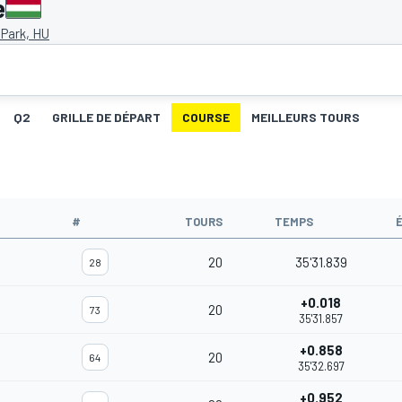
e
 Park, HU
Q2
GRILLE DE DÉPART
COURSE
MEILLEURS TOURS
#
TOURS
TEMPS
20
35'31.839
28
+0.018
20
73
35'31.857
+0.858
20
64
35'32.697
+0.952