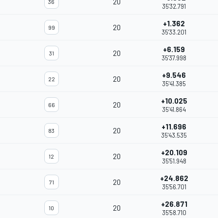
20
36
35'32.791
+1.362
20
99
35'33.201
+6.159
20
31
35'37.998
+9.546
20
22
35'41.385
+10.025
20
66
35'41.864
+11.696
20
83
35'43.535
+20.109
20
12
35'51.948
+24.862
20
71
35'56.701
+26.871
20
10
35'58.710