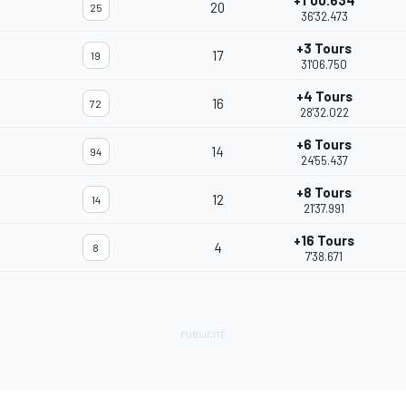
+1'00.634
20
25
36'32.473
+3 Tours
17
19
31'06.750
+4 Tours
16
72
28'32.022
+6 Tours
14
94
24'55.437
+8 Tours
12
14
21'37.991
+16 Tours
4
8
7'38.671