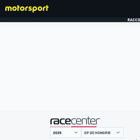
RACCO
FORMULE 1
présenté par
GP DE HONGRIE