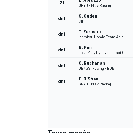
L. Abruzzo
21
GRYD - Mlav Racing
S. Ogden
dnf
CIP
T. Furusato
dnf
Idemitsu Honda Team Asia
G. Pini
dnf
Liqui Moly Dynavolt Intact GP
C. Buchanan
dnf
DENSSI Racing - BOE
E. O'Shea
dnf
GRYD - Mlav Racing
Tours menés