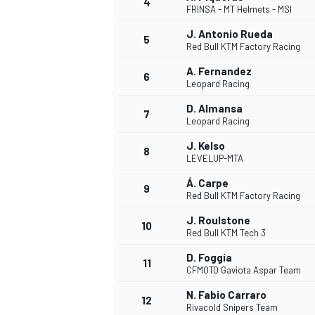
4
FRINSA - MT Helmets - MSI
J. Antonio Rueda
5
WRC
Red Bull KTM Factory Racing
A. Fernandez
6
Leopard Racing
D. Almansa
7
Leopard Racing
J. Kelso
8
LEVELUP-MTA
Á. Carpe
9
Red Bull KTM Factory Racing
J. Roulstone
10
Red Bull KTM Tech 3
WEC
D. Foggia
11
CFMOTO Gaviota Aspar Team
N. Fabio Carraro
12
Rivacold Snipers Team