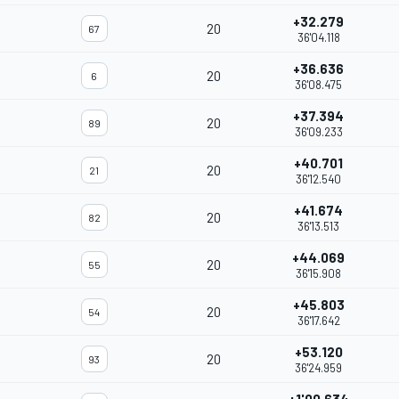
+32.279
20
67
36'04.118
+36.636
20
6
36'08.475
+37.394
20
89
36'09.233
+40.701
20
21
36'12.540
+41.674
20
82
36'13.513
+44.069
20
55
36'15.908
+45.803
20
54
36'17.642
+53.120
20
93
36'24.959