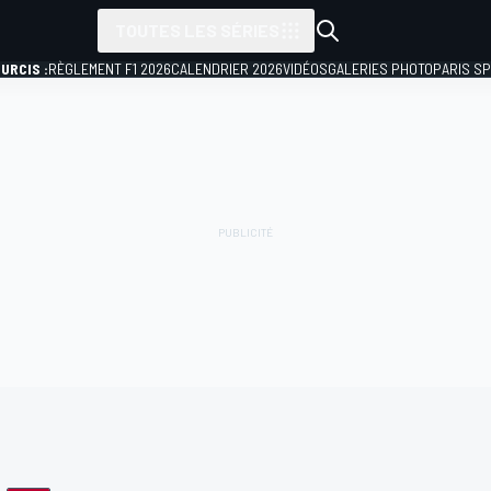
TOUTES LES SÉRIES
URCIS :
RÈGLEMENT F1 2026
CALENDRIER 2026
VIDÉOS
GALERIES PHOTO
PARIS S