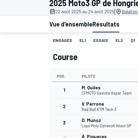
2025 Moto3 GP de Hongri
|
22 août 2025 au 24 août 2025
Balaton
Vue d'ensemble
Résultats
ENGAGÉS
EL1
ESSAIS
EL2
Q1
MOTOGP
Course
POS.
PILOTE
M. Quiles
1
CFMOTO Gaviota Aspar Team
V. Perrone
2
Red Bull KTM Tech 3
D. Munoz
3
Liqui Moly Dynavolt Intact GP
Á. Piqueras