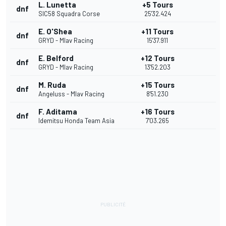
L. Lunetta
+5 Tours
dnf
SIC58 Squadra Corse
25'32.424
E. O'Shea
+11 Tours
dnf
GRYD - Mlav Racing
15'37.911
E. Belford
+12 Tours
dnf
GRYD - Mlav Racing
13'52.203
M. Ruda
+15 Tours
dnf
Angeluss - Mlav Racing
8'51.230
F. Aditama
+16 Tours
dnf
Idemitsu Honda Team Asia
7'03.265