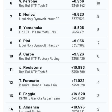
V. Perrone
+0.936
6
10
Red Bull KTM Tech 3
33'49.842
D. Munoz
+8.623
7
9
Liqui Moly Dynavolt Intact GP
33'57.529
R. Yamanaka
+8.806
8
8
FRINSA - MT Helmets - MSI
33'57.712
G. Pini
+9.056
9
7
Liqui Moly Dynavolt Intact GP
33'57.962
Á. Carpe
+9.523
10
6
Red Bull KTM Factory Racing
33'58.429
J. Roulstone
+10.993
11
5
Red Bull KTM Tech 3
33'59.899
T. Furusato
+11.022
12
4
Idemitsu Honda Team Asia
33'59.928
D. Foggia
+14.820
13
3
CFMOTO Gaviota Aspar Team
34'03.726
D. Almansa
+18.575
14
2
Leopard Racing
34'07.481