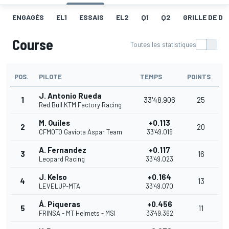
ENGAGÉS
EL1
ESSAIS
EL2
Q1
Q2
GRILLE DE D
Course
Toutes les statistiques
POS.
PILOTE
TEMPS
POINTS
J. Antonio Rueda
1
33'48.906
25
Red Bull KTM Factory Racing
M. Quiles
+0.113
2
20
CFMOTO Gaviota Aspar Team
33'49.019
A. Fernandez
+0.117
3
16
Leopard Racing
33'49.023
J. Kelso
+0.164
4
13
LEVELUP-MTA
33'49.070
Á. Piqueras
+0.456
5
11
FRINSA - MT Helmets - MSI
33'49.362