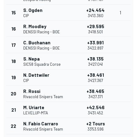
S. Ogden
+24.454
15
1
CIP
34'13.360
R. Moodley
+29.595
16
DENSSI Racing - BOE
34'18.501
C. Buchanan
+33.991
17
DENSSI Racing - BOE
34'22.897
S. Nepa
+38.135
18
SIC58 Squadra Corse
34'27.041
N. Dettwiler
+38.461
19
CIP
34'27.367
R. Rossi
+38.465
20
Rivacold Snipers Team
34'27.371
M. Uriarte
+42.546
21
LEVELUP-MTA
34'31.452
N. Fabio Carraro
+2 Tours
22
Rivacold Snipers Team
33'53.596