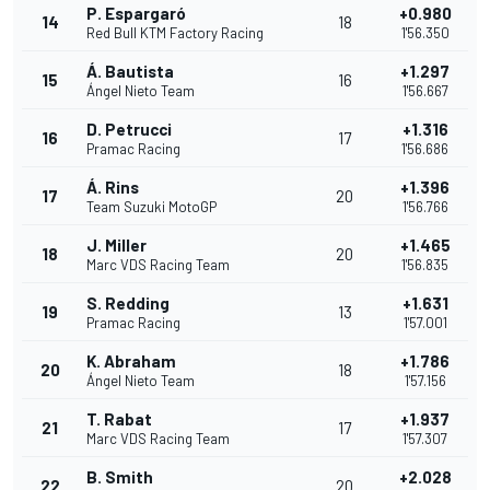
P. Espargaró
+0.980
14
18
Red Bull KTM Factory Racing
1'56.350
Á. Bautista
+1.297
15
16
Ángel Nieto Team
1'56.667
D. Petrucci
+1.316
16
17
Pramac Racing
1'56.686
Á. Rins
+1.396
17
20
Team Suzuki MotoGP
1'56.766
J. Miller
+1.465
18
20
Marc VDS Racing Team
1'56.835
S. Redding
+1.631
19
13
Pramac Racing
1'57.001
K. Abraham
+1.786
20
18
Ángel Nieto Team
1'57.156
T. Rabat
+1.937
21
17
Marc VDS Racing Team
1'57.307
B. Smith
+2.028
22
20