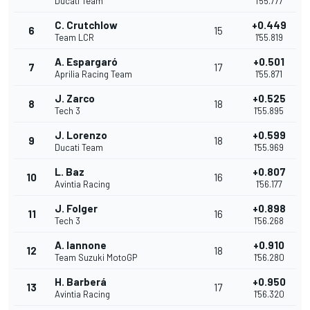
Ducati Team
1'55.777
C. Crutchlow
+0.449
6
15
Team LCR
1'55.819
A. Espargaró
+0.501
7
17
Aprilia Racing Team
1'55.871
J. Zarco
+0.525
8
18
Tech 3
1'55.895
J. Lorenzo
+0.599
9
18
Ducati Team
1'55.969
L. Baz
+0.807
10
16
Avintia Racing
1'56.177
J. Folger
+0.898
11
16
Tech 3
1'56.268
A. Iannone
+0.910
12
18
Team Suzuki MotoGP
1'56.280
H. Barberá
+0.950
13
17
Avintia Racing
1'56.320