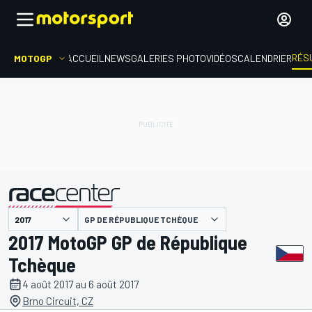
RÉS
MOTOGP
ACCUEIL
NEWS
GALERIES PHOTO
VIDÉOS
CALENDRIER
GP DE RÉPUBLIQUE TCHÈQUE
présenté par
2017 MotoGP GP de République
Tchèque
4 août 2017 au 6 août 2017
Brno Circuit, CZ