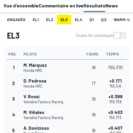
Vue d'ensemble
Commentaire en live
Résultats
News
ENGAGÉS
EL1
EL2
EL3
EL4
Q1
Q2
WARM-UP
EL3
Toutes les statistiques
POS.
PILOTE
TOURS
TEMPS
M. Márquez
1
18
1'55.370
Honda HRC
D. Pedrosa
+0.171
2
17
Honda HRC
1'55.541
V. Rossi
+0.388
3
19
Yamaha Factory Racing
1'55.758
M. Viñales
+0.403
4
18
Yamaha Factory Racing
1'55.773
A. Dovizioso
+0.407
5
16