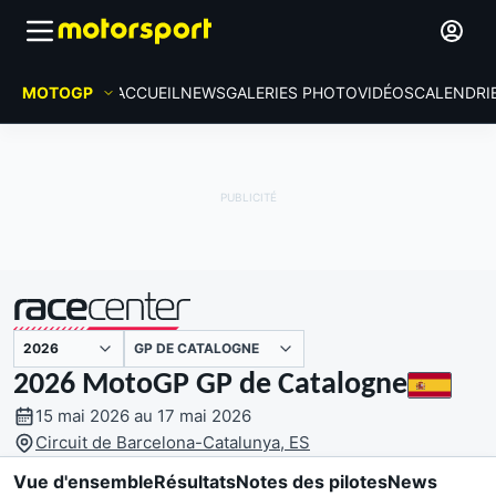
MOTOGP
ACCUEIL
NEWS
GALERIES PHOTO
VIDÉOS
CALENDRI
GP DE CATALOGNE
présenté par
2026 MotoGP GP de Catalogne
15 mai 2026 au 17 mai 2026
Circuit de Barcelona-Catalunya, ES
Vue d'ensemble
Résultats
Notes des pilotes
News