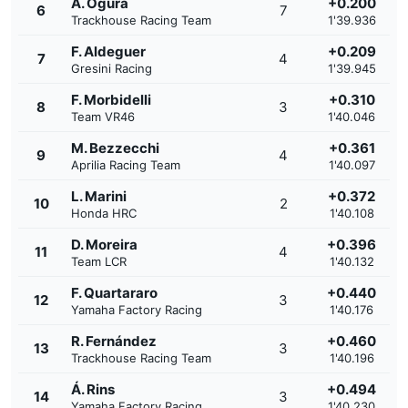
A. Ogura
+0.200
6
7
Trackhouse Racing Team
1'39.936
F. Aldeguer
+0.209
7
4
Gresini Racing
1'39.945
F. Morbidelli
+0.310
8
3
Team VR46
1'40.046
M. Bezzecchi
+0.361
9
4
Aprilia Racing Team
1'40.097
L. Marini
+0.372
10
2
Honda HRC
1'40.108
D. Moreira
+0.396
11
4
Team LCR
1'40.132
F. Quartararo
+0.440
12
3
Yamaha Factory Racing
1'40.176
R. Fernández
+0.460
13
3
Trackhouse Racing Team
1'40.196
Á. Rins
+0.494
14
3
Yamaha Factory Racing
1'40.230