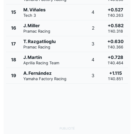
M. Viñales
+0.527
15
4
Tech 3
1'40.263
J. Miller
+0.582
16
2
Pramac Racing
1'40.318
T. Razgatlioglu
+0.630
17
3
Pramac Racing
1'40.366
J. Martín
+0.728
18
4
Aprilia Racing Team
1'40.464
A. Fernández
+1.115
19
3
Yamaha Factory Racing
1'40.851