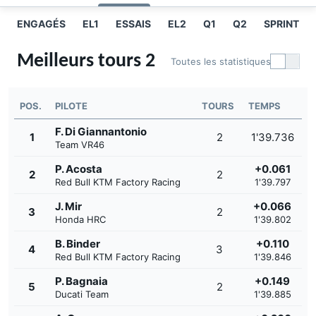
ENGAGÉS
EL1
ESSAIS
EL2
Q1
Q2
SPRINT
Meilleurs tours 2
Toutes les statistiques
POS.
PILOTE
TOURS
TEMPS
F. Di Giannantonio
1
2
1'39.736
Team VR46
P. Acosta
+0.061
2
2
Red Bull KTM Factory Racing
1'39.797
J. Mir
+0.066
3
2
Honda HRC
1'39.802
B. Binder
+0.110
4
3
Red Bull KTM Factory Racing
1'39.846
P. Bagnaia
+0.149
5
2
Ducati Team
1'39.885