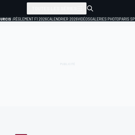
TOUTES LES SÉRIES
URCIS :
RÈGLEMENT F1 2026
CALENDRIER 2026
VIDÉOS
GALERIES PHOTO
PARIS S