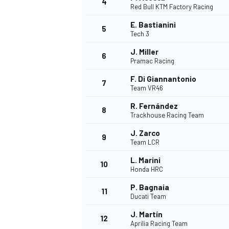
4
Red Bull KTM Factory Racing
E. Bastianini
5
WRC
Tech 3
J. Miller
6
Pramac Racing
F. Di Giannantonio
7
Team VR46
R. Fernández
8
Trackhouse Racing Team
J. Zarco
9
Team LCR
L. Marini
10
Honda HRC
WEC
P. Bagnaia
11
Ducati Team
J. Martín
12
Aprilia Racing Team