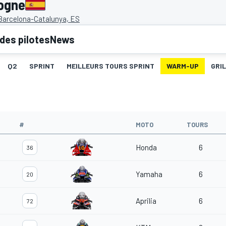
ogne
 Barcelona-Catalunya, ES
des pilotes
News
Q2
SPRINT
MEILLEURS TOURS SPRINT
WARM-UP
GRI
#
MOTO
TOURS
Honda
6
36
Yamaha
6
20
Aprilia
6
72