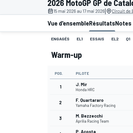
2026 MotoGP GP de Catal
|
15 mai 2026 au 17 mai 2026
Circuit de
Vue d'ensemble
Résultats
Notes 
ENGAGÉS
EL1
ESSAIS
EL2
Q1
MOTOGP
Warm-up
POS.
PILOTE
J. Mir
1
Honda HRC
F. Quartararo
2
Yamaha Factory Racing
M. Bezzecchi
3
Aprilia Racing Team
P. Acosta