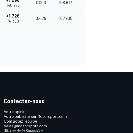
+1.298
0.006
168.617
1'40.922
+1.726
0.428
167.905
1'41.350
Contactez-nous
Votre opinion
Votre publicité sur Motorsport.com
Contactez l'équipe
sales@motorsport.com
39, rue de la Saussière