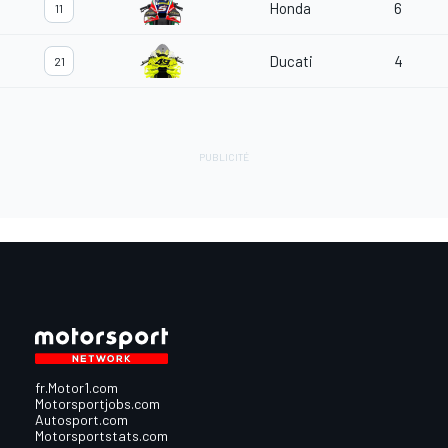
Honda
6
11
Ducati
4
21
fr.Motor1.com
Motorsportjobs.com
Autosport.com
Motorsportstats.com