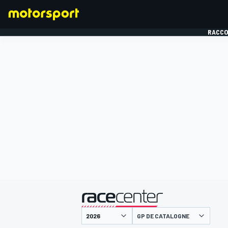
RACCO
FORMULE 1
présenté par
GP DE CATALOGNE