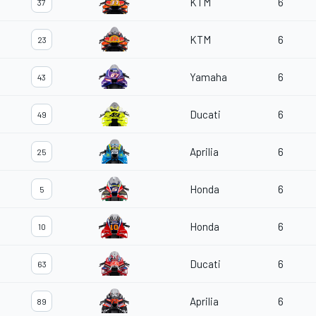
KTM
6
37
KTM
6
23
Yamaha
6
43
Ducati
6
49
Aprilia
6
25
Honda
6
5
Honda
6
10
Ducati
6
63
Aprilia
6
89