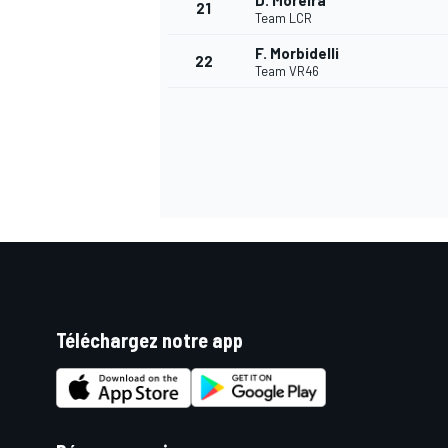
D. Moreira
21
Team LCR
F. Morbidelli
22
Team VR46
Téléchargez notre app