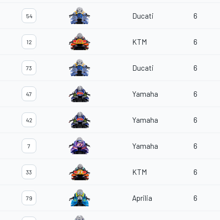
Ducati
6
54
KTM
6
12
Ducati
6
73
Yamaha
6
47
Yamaha
6
42
Yamaha
6
7
KTM
6
33
Aprilia
6
79