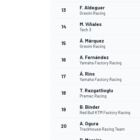
F. Aldeguer
13
Gresini Racing
M. Viñales
14
Tech 3
Á. Márquez
15
Gresini Racing
A. Fernández
16
Yamaha Factory Racing
Á. Rins
17
Yamaha Factory Racing
T. Razgatlioglu
18
Pramac Racing
B. Binder
19
Red Bull KTM Factory Racing
A. Ogura
20
Trackhouse Racing Team