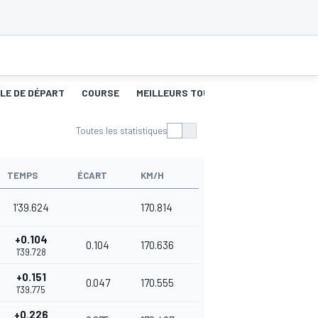
LLE DE DÉPART
COURSE
MEILLEURS TOURS 1
COURSE 2
M
Toutes les statistiques
TEMPS
ÉCART
KM/H
1'39.624
170.814
+0.104
0.104
170.636
1'39.728
+0.151
0.047
170.555
1'39.775
+0.226