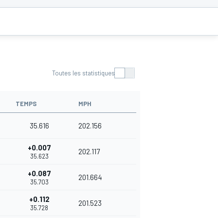
Toutes les statistiques
TEMPS
MPH
35.616
202.156
+0.007
202.117
35.623
+0.087
201.664
35.703
+0.112
201.523
35.728