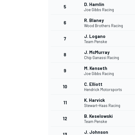
D. Hamlin
5
Joe Gibbs Racing
WRC
R. Blaney
6
Wood Brothers Racing
J. Logano
7
Team Penske
J. McMurray
8
Chip Ganassi Racing
M. Kenseth
9
Joe Gibbs Racing
C. Elliott
10
Hendrick Motorsports
K. Harvick
11
Stewart-Haas Racing
WEC
B. Keselowski
12
Team Penske
J. Johnson
13