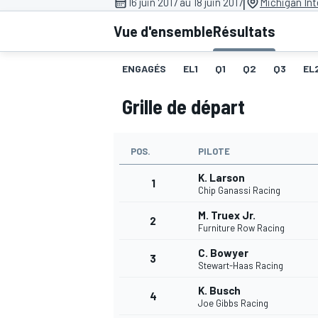
|
16 juin 2017 au 18 juin 2017
Michigan In
Vue d'ensemble
Résultats
ENGAGÉS
EL1
Q1
Q2
Q3
EL
Grille de départ
MOTOGP
POS.
PILOTE
K. Larson
1
Chip Ganassi Racing
M. Truex Jr.
2
Furniture Row Racing
C. Bowyer
3
Stewart-Haas Racing
K. Busch
4
Joe Gibbs Racing