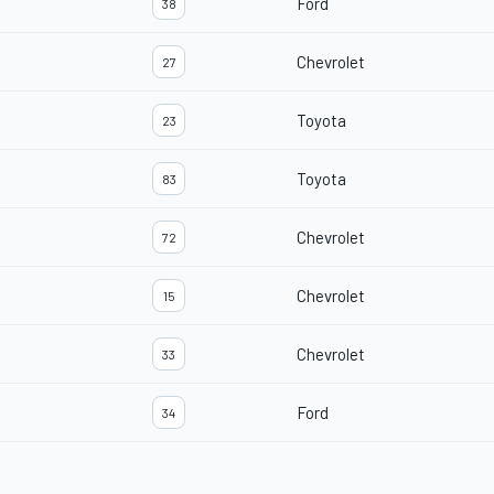
Ford
38
Chevrolet
27
Toyota
23
Toyota
83
Chevrolet
72
Chevrolet
15
Chevrolet
33
Ford
34