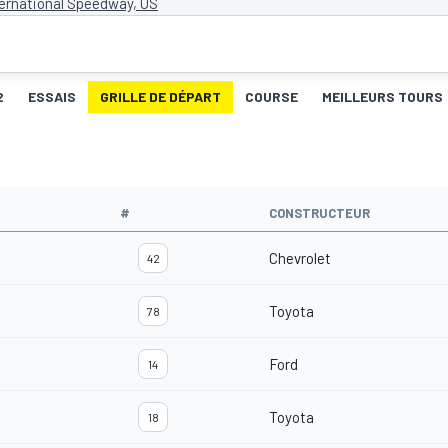
ternational Speedway, US
2
ESSAIS
GRILLE DE DÉPART
COURSE
MEILLEURS TOURS
#
CONSTRUCTEUR
Chevrolet
42
Toyota
78
Ford
14
Toyota
18