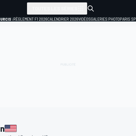
TOUTES LES SÉRIES
URCIS :
RÈGLEMENT F1 2026
CALENDRIER 2026
VIDÉOS
GALERIES PHOTO
PARIS S
an