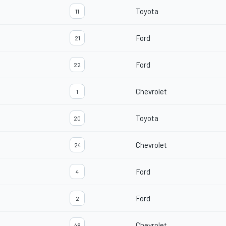
Toyota
11
Ford
21
Ford
22
Chevrolet
1
Toyota
20
Chevrolet
24
Ford
4
Ford
2
Chevrolet
48