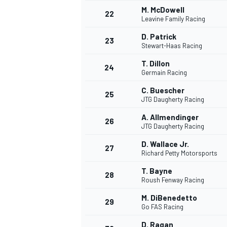
M. McDowell
22
Leavine Family Racing
D. Patrick
23
Stewart-Haas Racing
T. Dillon
24
Germain Racing
C. Buescher
25
JTG Daugherty Racing
A. Allmendinger
26
JTG Daugherty Racing
D. Wallace Jr.
27
Richard Petty Motorsports
T. Bayne
28
Roush Fenway Racing
M. DiBenedetto
29
Go FAS Racing
D. Ragan