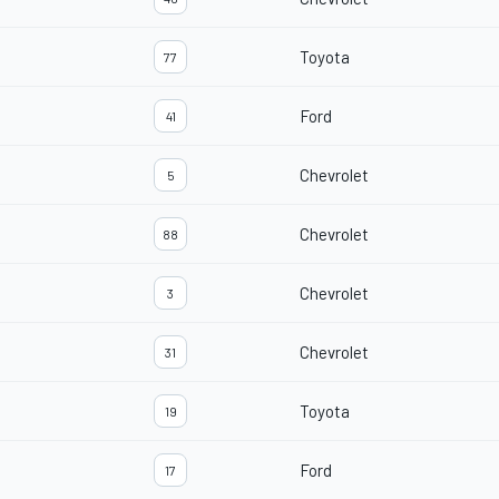
Toyota
77
Ford
41
Chevrolet
5
Chevrolet
88
Chevrolet
3
Chevrolet
31
Toyota
19
Ford
17