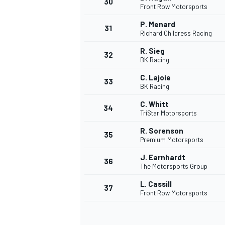
30
Front Row Motorsports
P. Menard
31
Richard Childress Racing
R. Sieg
32
BK Racing
AUTRES CHAMPIONNATS
C. Lajoie
33
BK Racing
C. Whitt
34
TriStar Motorsports
R. Sorenson
35
Premium Motorsports
J. Earnhardt
36
The Motorsports Group
L. Cassill
37
Front Row Motorsports