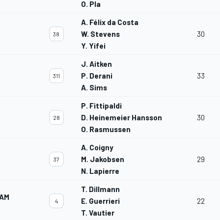
O. Pla
A. Félix da Costa
W. Stevens
30
38
Y. Yifei
J. Aitken
P. Derani
33
311
A. Sims
P. Fittipaldi
D. Heinemeier Hansson
30
28
O. Rasmussen
A. Coigny
M. Jakobsen
29
37
N. Lapierre
T. Dillmann
EAM
E. Guerrieri
22
4
T. Vautier