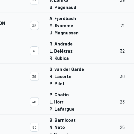
V. Lomko
29
47
S. Pagenaud
A. Fjordbach
ON
M. Kvamme
21
32
J. Magnussen
R. Andrade
L. Delétraz
32
41
R. Kubica
G. van der Garde
R. Lacorte
30
39
P. Pilet
P. Chatin
L. Hörr
23
48
P. Lafargue
B. Barnicoat
N. Nato
25
80