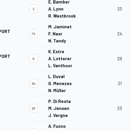
E. Bamber
A. Lynn
33
2
R. Westbrook
M. Jaminet
PORT
F. Nasr
24
75
N. Tandy
K. Estre
PORT
A. Lotterer
29
6
L. Vanthoor
L. Duval
G. Menezes
21
94
N. Müller
P. Di Resta
M. Jensen
23
93
J. Vergne
A. Fuoco