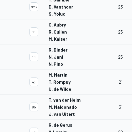
D. Vanthoor
23
923
S. Yoluc
G. Aubry
R. Cullen
25
10
M. Kaiser
R. Binder
N. Jani
25
30
N. Pino
M. Martin
T. Rompuy
21
43
U. de Wilde
T. van der Helm
M. Maldonado
31
65
J. van Uitert
R. de Gerus