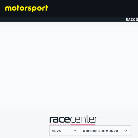
RACCO
FORMULE 1
présenté par
6 HEURES DE MONZA