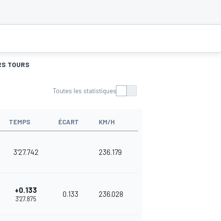
RS TOURS
Toutes les statistiques
TEMPS
ÉCART
KM/H
3'27.742
236.179
+0.133
0.133
236.028
3'27.875