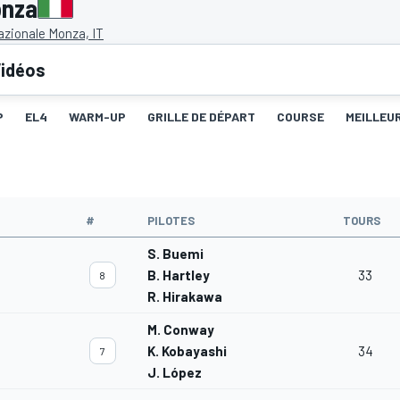
onza
zionale Monza, IT
idéos
P
EL4
WARM-UP
GRILLE DE DÉPART
COURSE
MEILLEU
#
PILOTES
TOURS
S. Buemi
B. Hartley
33
8
R. Hirakawa
M. Conway
K. Kobayashi
34
7
J. López