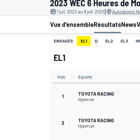
2023 WEC 6 Heures de M
|
7 juil. 2023 au 9 juil. 2023
Autodromo Na
Vue d'ensemble
Résultats
News
V
ENGAGÉS
EL1
Q
EL2
EL3
H
MOTOGP
EL1
POS.
ÉQUIPE
TOYOTA RACING
1
Hypercar
TOYOTA RACING
2
Hypercar