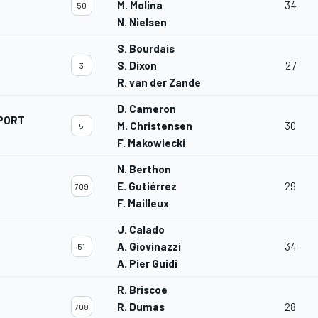
M. Molina
34
50
N. Nielsen
S. Bourdais
S. Dixon
27
3
R. van der Zande
D. Cameron
PORT
M. Christensen
30
5
F. Makowiecki
N. Berthon
E. Gutiérrez
29
709
F. Mailleux
J. Calado
A. Giovinazzi
34
51
A. Pier Guidi
R. Briscoe
R. Dumas
28
708