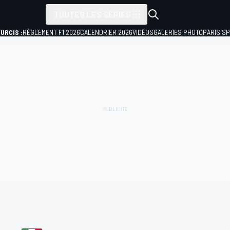
TOUTES LES SÉRIES
URCIS :
RÈGLEMENT F1 2026
CALENDRIER 2026
VIDÉOS
GALERIES PHOTO
PARIS S