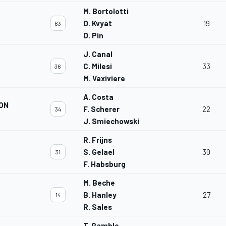
M. Bortolotti
D. Kvyat
19
63
D. Pin
J. Canal
C. Milesi
33
36
M. Vaxiviere
A. Costa
ON
F. Scherer
22
34
J. Smiechowski
R. Frijns
S. Gelael
30
31
F. Habsburg
M. Beche
B. Hanley
27
14
R. Sales
T. Gamble