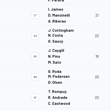
F. Perera
I. James
D. Mancinelli
21
27
A. Riberas
J. Cottingham
N. Costa
22
59
G. Saucy
J. Caygill
N. Pino
19
95
M. Sato
G. Roda
M. Pedersen
20
88
D. Olsen
T. Rompuy
R. Andrade
22
81
C. Eastwood