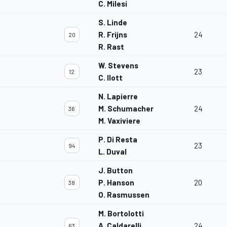
C. Milesi
S. Linde
R. Frijns
24
20
R. Rast
W. Stevens
23
12
C. Ilott
N. Lapierre
M. Schumacher
24
36
M. Vaxiviere
P. Di Resta
23
94
L. Duval
J. Button
P. Hanson
20
38
O. Rasmussen
M. Bortolotti
A. Caldarelli
24
63