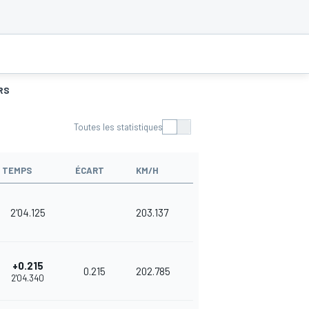
RS
Toutes les statistiques
TEMPS
ÉCART
KM/H
2'04.125
203.137
+0.215
0.215
202.785
2'04.340