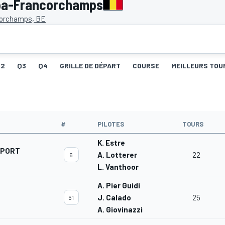
pa-Francorchamps
orchamps, BE
Q2
Q3
Q4
GRILLE DE DÉPART
COURSE
MEILLEURS TOU
#
PILOTES
TOURS
K. Estre
SPORT
A. Lotterer
22
6
L. Vanthoor
A. Pier Guidi
J. Calado
25
51
A. Giovinazzi