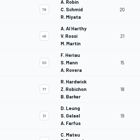
A. Robin
C. Schmid
20
78
R. Miyata
A. Al Harthy
V. Rossi
21
46
M. Martin
F. Heriau
S. Mann
15
55
A. Rovera
R. Hardwick
Z. Robichon
18
77
B. Barker
D. Leung
S. Gelael
19
31
A. Farfus
C. Mateu