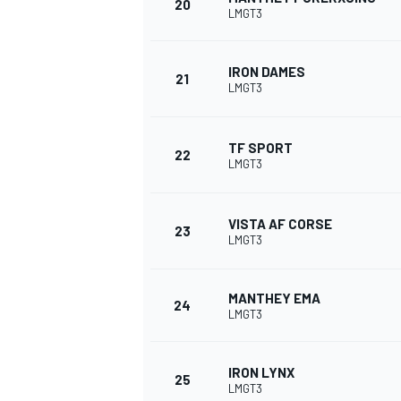
20
LMGT3
IRON DAMES
21
LMGT3
AUTRES CHAMPIONNATS
TF SPORT
22
LMGT3
VISTA AF CORSE
23
LMGT3
MANTHEY EMA
24
LMGT3
IRON LYNX
25
LMGT3