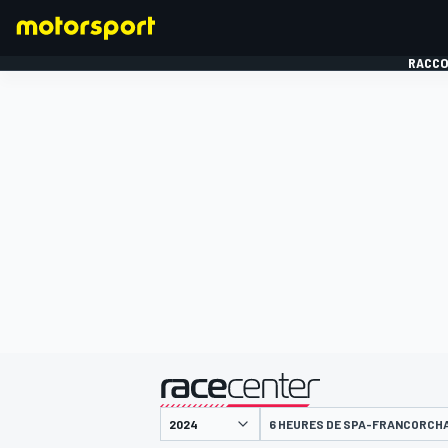
RACCO
FORMULE 1
présenté par
6 HEURES DE SPA-FRANCORCH