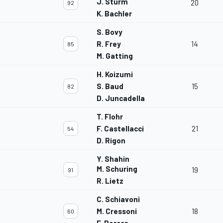
J. Sturm
20
92
K. Bachler
S. Bovy
R. Frey
14
85
M. Gatting
H. Koizumi
S. Baud
15
82
D. Juncadella
T. Flohr
F. Castellacci
21
54
D. Rigon
Y. Shahin
M. Schuring
19
91
R. Lietz
C. Schiavoni
M. Cressoni
18
60