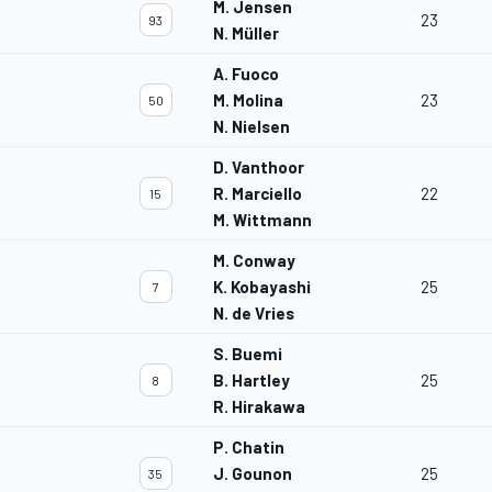
M. Jensen
23
93
N. Müller
A. Fuoco
M. Molina
23
50
N. Nielsen
D. Vanthoor
R. Marciello
22
15
M. Wittmann
M. Conway
K. Kobayashi
25
7
N. de Vries
S. Buemi
B. Hartley
25
8
R. Hirakawa
P. Chatin
J. Gounon
25
35