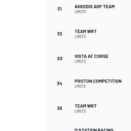
AKKODIS ASP TEAM
31
LMGT3
TEAM WRT
32
LMGT3
VISTA AF CORSE
33
LMGT3
PROTON COMPETITION
34
LMGT3
TEAM WRT
35
LMGT3
D'STATION RACING