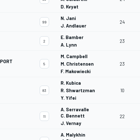
D. Kvyat
N. Jani
24
99
J. Andlauer
E. Bamber
23
2
A. Lynn
M. Campbell
SPORT
M. Christensen
23
5
F. Makowiecki
R. Kubica
R. Shwartzman
10
83
Y. Yifei
A. Serravalle
C. Bennett
22
11
J. Vernay
A. Malykhin