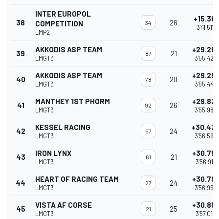
INTER EUROPOL
+15.361
38
26
COMPETITION
34
3'41.517
LMP2
AKKODIS ASP TEAM
+29.26
39
21
87
LMGT3
3'55.422
AKKODIS ASP TEAM
+29.29
40
20
78
LMGT3
3'55.449
MANTHEY 1ST PHORM
+29.83
41
26
92
LMGT3
3'55.986
KESSEL RACING
+30.43
42
24
57
LMGT3
3'56.594
IRON LYNX
+30.75
43
21
61
LMGT3
3'56.913
HEART OF RACING TEAM
+30.79
44
24
27
LMGT3
3'56.955
VISTA AF CORSE
+30.85
45
25
21
LMGT3
3'57.013