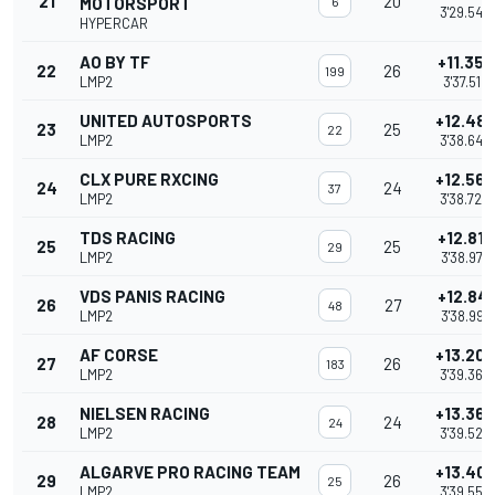
21
20
MOTORSPORT
6
3'29.542
HYPERCAR
AO BY TF
+11.359
22
26
199
LMP2
3'37.515
UNITED AUTOSPORTS
+12.48
23
25
22
LMP2
3'38.644
CLX PURE RXCING
+12.56
24
24
37
LMP2
3'38.720
TDS RACING
+12.819
25
25
29
LMP2
3'38.975
VDS PANIS RACING
+12.841
26
27
48
LMP2
3'38.997
AF CORSE
+13.20
27
26
183
LMP2
3'39.360
NIELSEN RACING
+13.366
28
24
24
LMP2
3'39.522
ALGARVE PRO RACING TEAM
+13.40
29
26
25
LMP2
3'39.559