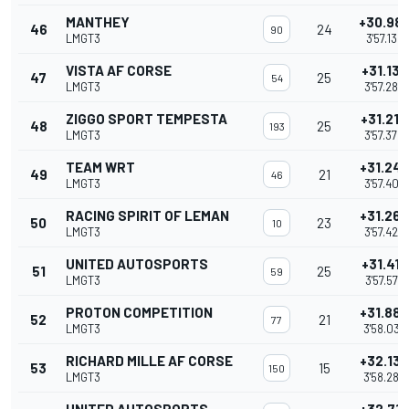
MANTHEY
+30.98
46
24
90
LMGT3
3'57.136
VISTA AF CORSE
+31.130
47
25
54
LMGT3
3'57.286
ZIGGO SPORT TEMPESTA
+31.214
48
25
193
LMGT3
3'57.370
TEAM WRT
+31.24
49
21
46
LMGT3
3'57.405
RACING SPIRIT OF LEMAN
+31.266
50
23
10
LMGT3
3'57.422
UNITED AUTOSPORTS
+31.416
51
25
59
LMGT3
3'57.572
PROTON COMPETITION
+31.880
52
21
77
LMGT3
3'58.036
RICHARD MILLE AF CORSE
+32.130
53
15
150
LMGT3
3'58.286