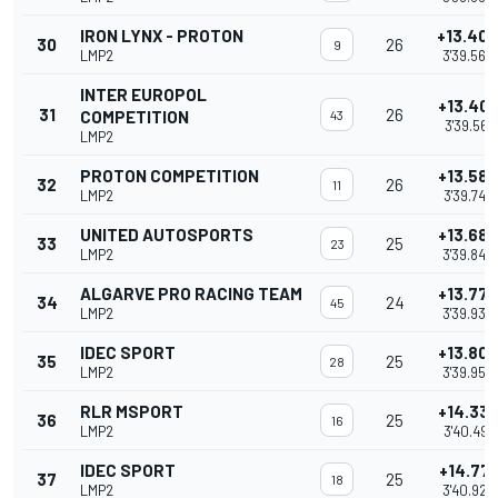
IRON LYNX - PROTON
+13.40
30
26
9
LMP2
3'39.560
INTER EUROPOL
+13.40
31
26
COMPETITION
43
3'39.561
LMP2
PROTON COMPETITION
+13.586
32
26
11
LMP2
3'39.742
UNITED AUTOSPORTS
+13.68
33
25
23
LMP2
3'39.840
ALGARVE PRO RACING TEAM
+13.777
34
24
45
LMP2
3'39.933
IDEC SPORT
+13.803
35
25
28
LMP2
3'39.959
RLR MSPORT
+14.33
36
25
16
LMP2
3'40.491
IDEC SPORT
+14.771
37
25
18
LMP2
3'40.927