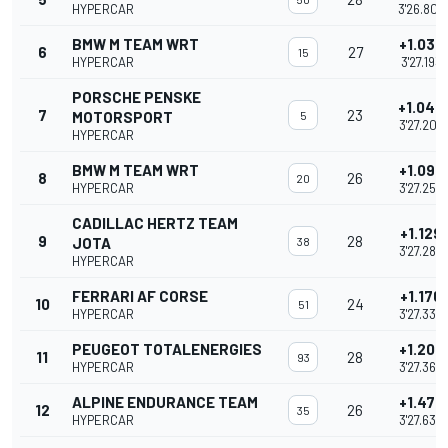
HYPERCAR
3'26.809
BMW M TEAM WRT
+1.037
6
27
15
HYPERCAR
3'27.193
PORSCHE PENSKE
+1.048
7
23
MOTORSPORT
5
3'27.204
HYPERCAR
BMW M TEAM WRT
+1.098
8
26
20
HYPERCAR
3'27.254
CADILLAC HERTZ TEAM
+1.129
9
28
JOTA
38
3'27.285
HYPERCAR
FERRARI AF CORSE
+1.176
10
24
51
HYPERCAR
3'27.332
PEUGEOT TOTALENERGIES
+1.208
11
28
93
HYPERCAR
3'27.364
ALPINE ENDURANCE TEAM
+1.479
12
26
35
HYPERCAR
3'27.635