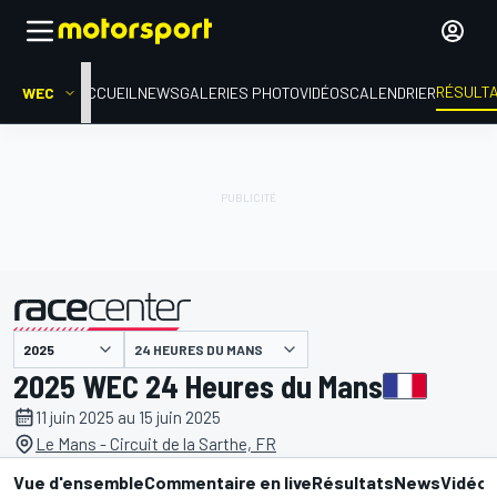
RÉSULT
WEC
ACCUEIL
NEWS
GALERIES PHOTO
VIDÉOS
CALENDRIER
24 HEURES DU MANS
présenté par
2025 WEC 24 Heures du Mans
11 juin 2025 au 15 juin 2025
Le Mans - Circuit de la Sarthe, FR
Vue d'ensemble
Commentaire en live
Résultats
News
Vidéo