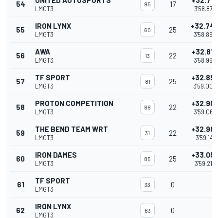
UNITED AUTOSPORTS
+32.716
54
17
95
LMGT3
3'58.872
IRON LYNX
+32.74
55
25
60
LMGT3
3'58.896
AWA
+32.810
56
22
13
LMGT3
3'58.966
TF SPORT
+32.85
57
25
81
LMGT3
3'59.009
PROTON COMPETITION
+32.90
58
22
88
LMGT3
3'59.065
THE BEND TEAM WRT
+32.98
59
22
31
LMGT3
3'59.141
IRON DAMES
+33.05
60
25
85
LMGT3
3'59.215
TF SPORT
61
0
33
LMGT3
IRON LYNX
62
0
63
LMGT3