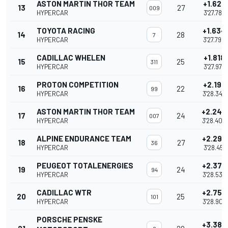
ASTON MARTIN THOR TEAM
+1.628
13
27
009
HYPERCAR
3'27.784
TOYOTA RACING
+1.634
14
28
7
HYPERCAR
3'27.790
CADILLAC WHELEN
+1.818
15
25
311
HYPERCAR
3'27.974
PROTON COMPETITION
+2.190
16
22
99
HYPERCAR
3'28.346
ASTON MARTIN THOR TEAM
+2.244
17
24
007
HYPERCAR
3'28.400
ALPINE ENDURANCE TEAM
+2.295
18
27
36
HYPERCAR
3'28.451
PEUGEOT TOTALENERGIES
+2.374
19
24
94
HYPERCAR
3'28.530
CADILLAC WTR
+2.753
20
25
101
HYPERCAR
3'28.909
PORSCHE PENSKE
+3.386