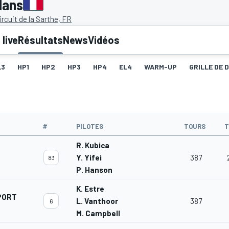
Mans
rcuit de la Sarthe, FR
live
Résultats
News
Vidéos
L3
HP1
HP2
HP3
HP4
EL4
WARM-UP
GRILLE DE 
#
PILOTES
TOURS
T
R. Kubica
Y. Yifei
387
83
P. Hanson
K. Estre
PORT
L. Vanthoor
387
6
M. Campbell