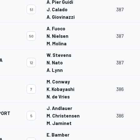
A. Pier Guidi
J. Calado
387
51
A. Giovinazzi
A. Fuoco
N. Nielsen
387
50
M. Molina
W. Stevens
A
N. Nato
387
12
A. Lynn
M. Conway
K. Kobayashi
386
7
N. de Vries
J. Andlauer
PORT
M. Christensen
386
5
M. Jaminet
E. Bamber
A