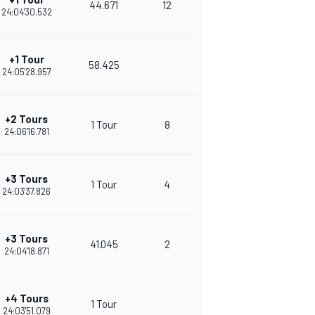
44.671
12
24:04'30.532
+1 Tour
58.425
24:05'28.957
+2 Tours
1 Tour
8
24:06'16.781
+3 Tours
1 Tour
4
24:03'37.826
+3 Tours
41.045
2
24:04'18.871
+4 Tours
1 Tour
24:03'51.079