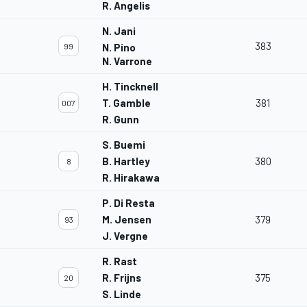
R. Angelis
N. Jani
383
99
N. Pino
N. Varrone
H. Tincknell
T. Gamble
381
007
R. Gunn
S. Buemi
B. Hartley
380
8
R. Hirakawa
P. Di Resta
M. Jensen
379
93
J. Vergne
R. Rast
R. Frijns
375
20
S. Linde