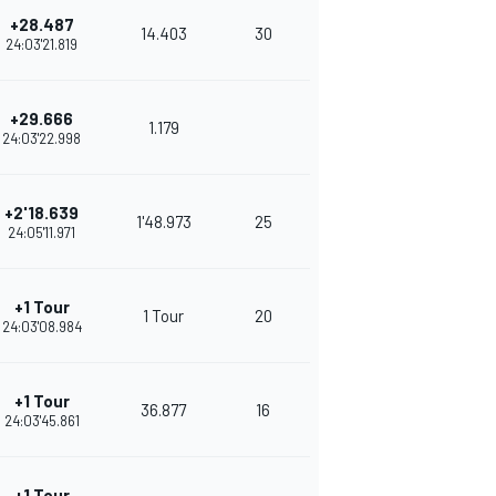
+28.487
14.403
30
24:03'21.819
+29.666
1.179
24:03'22.998
+2'18.639
1'48.973
25
24:05'11.971
+1 Tour
1 Tour
20
24:03'08.984
+1 Tour
36.877
16
24:03'45.861
+1 Tour