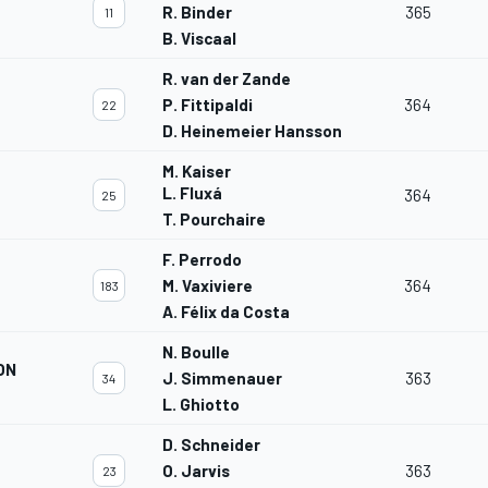
R. Binder
365
11
B. Viscaal
R. van der Zande
P. Fittipaldi
364
22
D. Heinemeier Hansson
M. Kaiser
L. Fluxá
364
25
T. Pourchaire
F. Perrodo
M. Vaxiviere
364
183
A. Félix da Costa
N. Boulle
ON
J. Simmenauer
363
34
L. Ghiotto
D. Schneider
O. Jarvis
363
23