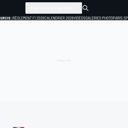
TOUTES LES SÉRIES
URCIS :
RÈGLEMENT F1 2026
CALENDRIER 2026
VIDÉOS
GALERIES PHOTO
PARIS S