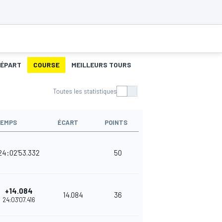
DÉPART
COURSE
MEILLEURS TOURS
Toutes les statistiques
EMPS
ÉCART
POINTS
24:02'53.332
50
+14.084
14.084
36
24:03'07.416