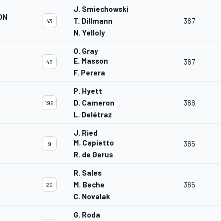
J. Smiechowski
ON
T. Dillmann
367
43
N. Yelloly
O. Gray
E. Masson
367
48
F. Perera
P. Hyett
D. Cameron
366
199
L. Delétraz
J. Ried
M. Capietto
365
9
R. de Gerus
R. Sales
M. Beche
365
29
C. Novalak
G. Roda