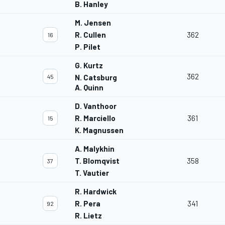
B. Hanley
M. Jensen
R. Cullen
362
16
P. Pilet
G. Kurtz
362
45
N. Catsburg
A. Quinn
D. Vanthoor
R. Marciello
361
15
K. Magnussen
A. Malykhin
T. Blomqvist
358
37
T. Vautier
R. Hardwick
R. Pera
341
92
R. Lietz