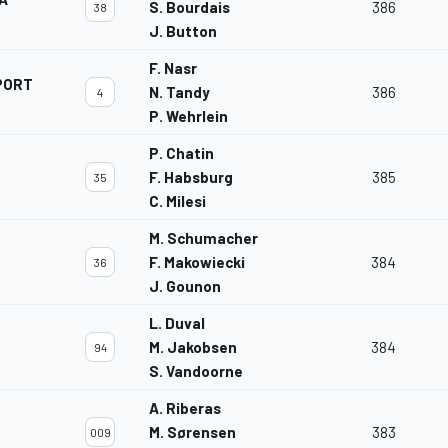
S. Bourdais
386
38
J. Button
F. Nasr
PORT
N. Tandy
386
4
P. Wehrlein
P. Chatin
F. Habsburg
385
35
C. Milesi
M. Schumacher
F. Makowiecki
384
36
J. Gounon
L. Duval
M. Jakobsen
384
94
S. Vandoorne
A. Riberas
M. Sørensen
383
009