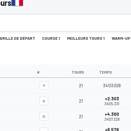
urs
GRILLE DE DÉPART
COURSE 1
MEILLEURS TOURS 1
WARM-UP
#
TOURS
TEMPS
21
34'03.028
11
+2.303
21
9
34'05.331
+4.300
21
31
34'07.328
+6.576