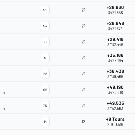
+28.630
21
52
34'31.658
+28.646
21
53
34'31.674
+29.418
21
21
34'32.446
+35.166
21
5
34'38.194
+36.438
21
28
34'39.466
+49.190
21
95
eam
34'52.218
+49.535
21
75
eam
34'52.563
+9 Tours
12
14
20'00.516