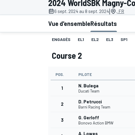
2024 WorldSBK Magny-Co
|
6 sept. 2024 au 8 sept. 2024
, FR
Vue d'ensemble
Résultats
ENGAGÉS
EL1
EL2
EL3
SP1
MOTOGP
Course 2
POS.
PILOTE
N. Bulega
1
Ducati Team
D. Petrucci
2
Barni Racing Team
G. Gerloff
3
Bonovo Action BMW
A. Lowes