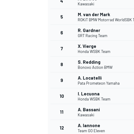
4
Kawasaki
M. van der Mark
5
WRC
ROKiT BMW Motorrad WorldSBK
R. Gardner
6
GRT Racing Team
X. Vierge
7
Honda WSBK Team
S. Redding
8
Bonovo Action BMW
A. Locatelli
9
Pata Prometeon Yamaha
I. Lecuona
10
Honda WSBK Team
WEC
A. Bassani
11
Kawasaki
A. Iannone
12
Team GO Eleven