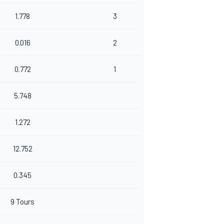
1.778
3
0.016
2
0.772
1
5.748
1.272
12.752
0.345
9 Tours