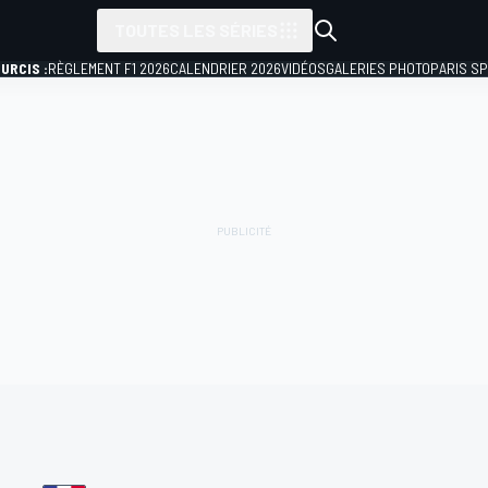
TOUTES LES SÉRIES
URCIS :
RÈGLEMENT F1 2026
CALENDRIER 2026
VIDÉOS
GALERIES PHOTO
PARIS S