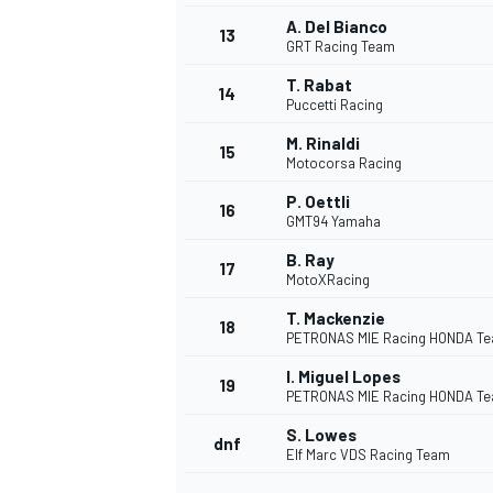
A. Del Bianco
13
GRT Racing Team
T. Rabat
14
Puccetti Racing
M. Rinaldi
15
Motocorsa Racing
P. Oettli
16
GMT94 Yamaha
B. Ray
17
MotoXRacing
T. Mackenzie
18
PETRONAS MIE Racing HONDA T
I. Miguel Lopes
19
PETRONAS MIE Racing HONDA T
S. Lowes
dnf
Elf Marc VDS Racing Team