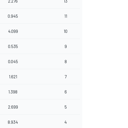
2.276
13
0.945
11
4.099
10
0.535
9
0.045
8
1.621
7
1.398
6
2.699
5
8.934
4