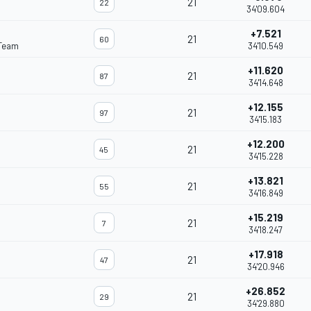
21
22
34'09.604
+7.521
21
60
 Team
34'10.549
+11.620
21
87
34'14.648
+12.155
21
97
34'15.183
+12.200
21
45
34'15.228
+13.821
21
55
34'16.849
+15.219
21
7
34'18.247
+17.918
21
47
34'20.946
+26.852
21
29
34'29.880