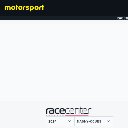
RACCO
FORMULE 1
présenté par
MAGNY-COURS