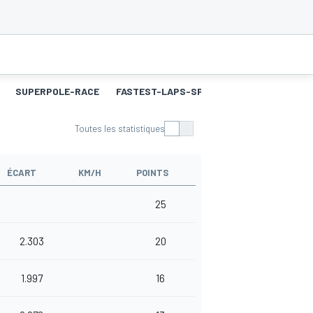
SUPERPOLE-RACE
FASTEST-LAPS-SP
COURSE 2
MEILL
Toutes les statistiques
ÉCART
KM/H
POINTS
25
2.303
20
1.997
16