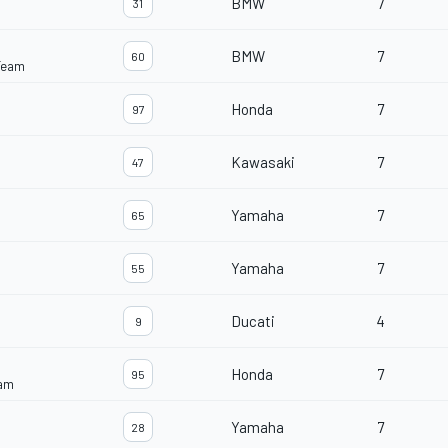
BMW
7
31
BMW
7
60
Team
Honda
7
97
Kawasaki
7
47
Yamaha
7
65
Yamaha
7
55
Ducati
4
9
Honda
7
95
eam
Yamaha
7
28