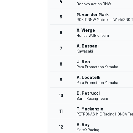
4
Bonovo Action BMW
M. van der Mark
5
WRC
ROKiT BMW Motorrad WorldSBK 
X. Vierge
6
Honda WSBK Team
A. Bassani
7
Kawasaki
J. Rea
8
Pata Prometeon Yamaha
A. Locatelli
9
Pata Prometeon Yamaha
D. Petrucci
10
Barni Racing Team
WEC
T. Mackenzie
11
PETRONAS MIE Racing HONDA T
B. Ray
12
MotoXRacing