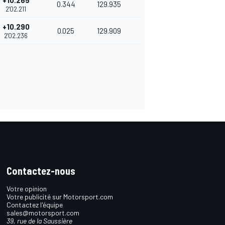
+10.265
0.344
129.935
2'02.211
+10.290
0.025
129.909
2'02.236
Contactez-nous
Votre opinion
Votre publicité sur Motorsport.com
Contactez l'équipe
sales@motorsport.com
39, rue de la Saussière