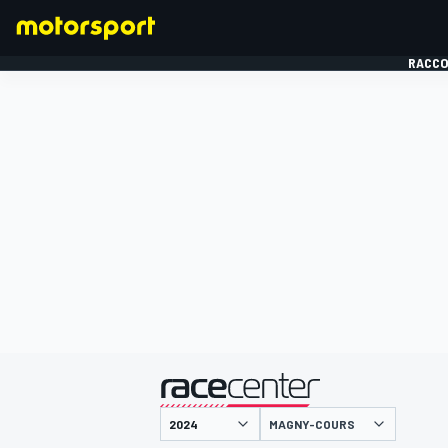
RACCO
FORMULE 1
présenté par
MAGNY-COURS