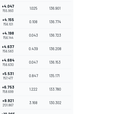
+4.047
1.025
136.901
1'55.993
+4.155
0.108
136.774
1'56.101
+4.198
0.043
136.723
1'56.144
+4.637
0.439
136.208
1'56.583
+4.684
0.047
136.153
1'56.630
+5.531
0.847
135.171
1'57.477
+6.753
1.222
133.780
1'58.699
+9.921
3.168
130.302
2'01.867