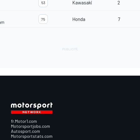
Kawasaki
2
53
Honda
7
75
eam
fr.Motor1.com
Motorsportjobs.com
Autosport.com
Motorsportstats.com