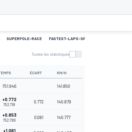
SUPERPOLE-RACE
FASTEST-LAPS-SP
COURSE 2
MEILL
Toutes les statistiques
TEMPS
ÉCART
KM/H
1'51.946
141.850
+0.772
0.772
140.879
1'52.718
+0.853
0.081
140.777
1'52.799
+1.081