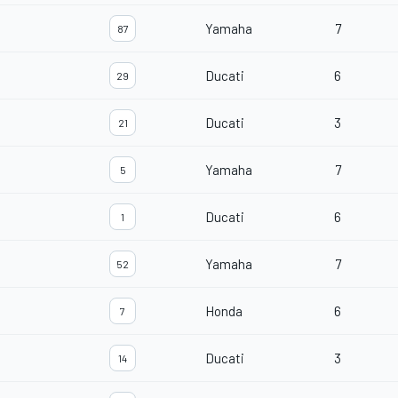
Yamaha
7
87
Ducati
6
29
Ducati
3
21
Yamaha
7
5
Ducati
6
1
Yamaha
7
52
Honda
6
7
Ducati
3
14