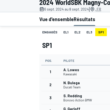
2024 WorldSBK Magny-Co
|
6 sept. 2024 au 8 sept. 2024
, FR
Vue d'ensemble
Résultats
ENGAGÉS
EL1
EL2
EL3
SP1
MOTOGP
SP1
POS.
PILOTE
A. Lowes
1
Kawasaki
N. Bulega
2
Ducati Team
S. Redding
3
Bonovo Action BMW
G. Gerloff