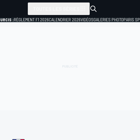
TOUTES LES SÉRIES
URCIS :
RÈGLEMENT F1 2026
CALENDRIER 2026
VIDÉOS
GALERIES PHOTO
PARIS S