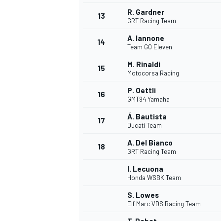
R. Gardner
13
GRT Racing Team
A. Iannone
14
Team GO Eleven
M. Rinaldi
15
Motocorsa Racing
P. Oettli
16
GMT94 Yamaha
Á. Bautista
17
Ducati Team
A. Del Bianco
18
GRT Racing Team
I. Lecuona
Honda WSBK Team
S. Lowes
Elf Marc VDS Racing Team