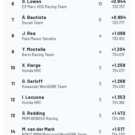
S. Lowes
+0.944
6
10
Elf Marc VDS Racing Team
1'33.757
Á. Bautista
+0.964
7
9
Ducati Team
1'33.777
J. Rea
+1.099
8
4
Pata Maxus Yamaha
1'33.912
Y. Montella
+1.204
9
4
Barni Racing Team
1'34.017
X. Vierge
+1.258
10
3
Honda HRC
1'34.071
G. Gerloff
+1.268
11
3
Kawasaki WorldSBK Team
1'34.081
I. Lecuona
+1.353
12
3
Honda HRC
1'34.166
S. Redding
+1.472
13
3
MGM BONOVO Racing
1'34.285
M. van der Mark
+1.517
14
2
ROKiT BMW Motorrad WorldSBK Team
1'34.330