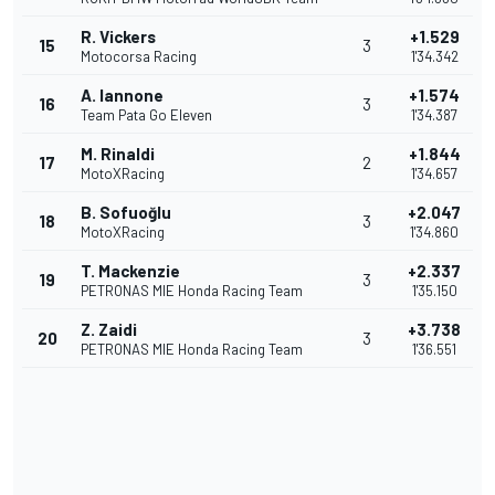
R. Vickers
+1.529
15
3
Motocorsa Racing
1'34.342
A. Iannone
+1.574
16
3
Team Pata Go Eleven
1'34.387
M. Rinaldi
+1.844
17
2
MotoXRacing
1'34.657
B. Sofuoğlu
+2.047
18
3
MotoXRacing
1'34.860
T. Mackenzie
+2.337
19
3
PETRONAS MIE Honda Racing Team
1'35.150
Z. Zaidi
+3.738
20
3
PETRONAS MIE Honda Racing Team
1'36.551