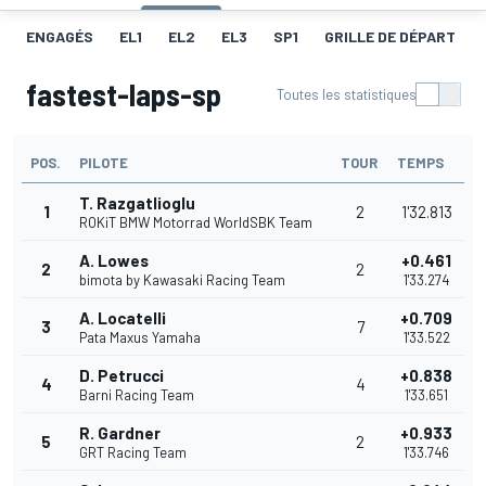
ENGAGÉS
EL1
EL2
EL3
SP1
GRILLE DE DÉPART
fastest-laps-sp
Toutes les statistiques
POS.
PILOTE
TOUR
TEMPS
T. Razgatlioglu
1
2
1'32.813
ROKiT BMW Motorrad WorldSBK Team
A. Lowes
+0.461
2
2
bimota by Kawasaki Racing Team
1'33.274
A. Locatelli
+0.709
3
7
Pata Maxus Yamaha
1'33.522
D. Petrucci
+0.838
4
4
Barni Racing Team
1'33.651
R. Gardner
+0.933
5
2
GRT Racing Team
1'33.746