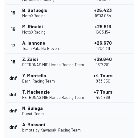
B. Sofuoğlu
+25.423
15
MotoXRacing
16'03.064
M. Rinaldi
+25.513
16
MotoXRacing
16'03.154
A. Iannone
+26.670
17
Team Pata Go Eleven
16'04.311
Z. Zaidi
+39.640
18
PETRONAS MIE Honda Racing Team
16'17.281
Y. Montella
+4 Tours
dnf
Barni Racing Team
9'33.650
T. Mackenzie
+7 Tours
dnf
PETRONAS MIE Honda Racing Team
4'53.989
N. Bulega
dnf
Ducati Team
A. Bassani
dnf
bimota by Kawasaki Racing Team