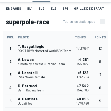
ENGAGÉS
EL1
EL2
EL3
SP1
GRILLE DE DÉPART
superpole-race
Toutes les statistiques
POS.
PILOTE
TEMPS
POINTS
T. Razgatlioglu
1
15'37.641
12
ROKiT BMW Motorrad WorldSBK Team
A. Lowes
+4.281
2
9
bimota by Kawasaki Racing Team
15'41.922
A. Locatelli
+6.122
3
7
Pata Maxus Yamaha
15'43.763
D. Petrucci
+7.542
4
6
Barni Racing Team
15'45.183
Á. Bautista
+8.855
5
5
Ducati Team
15'46.496