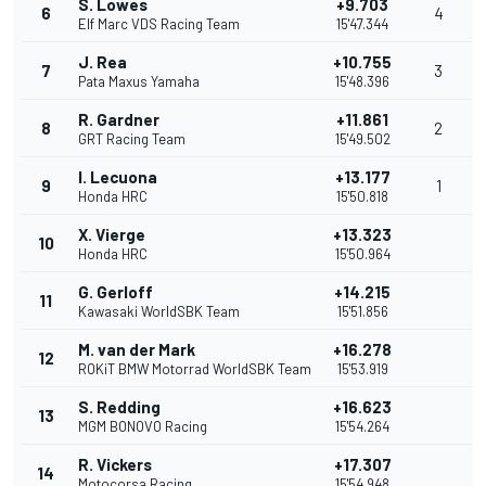
S. Lowes
+9.703
6
4
Elf Marc VDS Racing Team
15'47.344
J. Rea
+10.755
7
3
Pata Maxus Yamaha
15'48.396
R. Gardner
+11.861
8
2
GRT Racing Team
15'49.502
I. Lecuona
+13.177
9
1
Honda HRC
15'50.818
X. Vierge
+13.323
10
Honda HRC
15'50.964
G. Gerloff
+14.215
11
Kawasaki WorldSBK Team
15'51.856
M. van der Mark
+16.278
12
ROKiT BMW Motorrad WorldSBK Team
15'53.919
S. Redding
+16.623
13
MGM BONOVO Racing
15'54.264
R. Vickers
+17.307
14
Motocorsa Racing
15'54.948