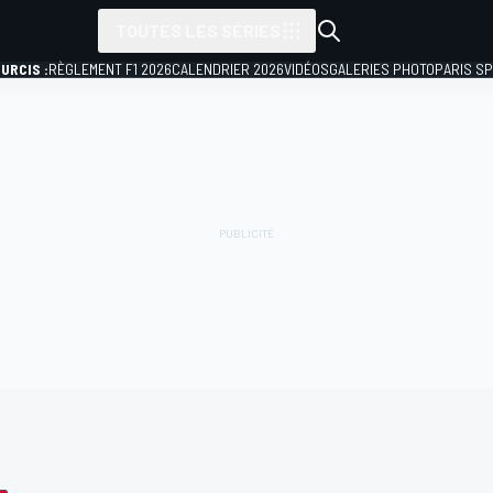
TOUTES LES SÉRIES
URCIS :
RÈGLEMENT F1 2026
CALENDRIER 2026
VIDÉOS
GALERIES PHOTO
PARIS S