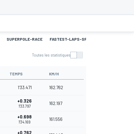
SUPERPOLE-RACE
FASTEST-LAPS-SP
COURSE 2
MEILL
Toutes les statistiques
TEMPS
KM/H
1'33.471
162.762
+0.326
162.197
1'33.797
+0.698
161.556
1'34.169
+0.762