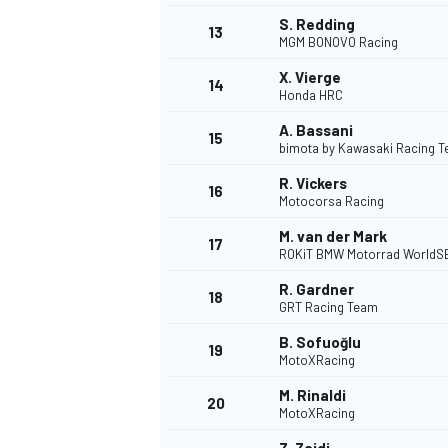
S. Redding
13
MGM BONOVO Racing
X. Vierge
14
Honda HRC
A. Bassani
15
bimota by Kawasaki Racing 
R. Vickers
16
Motocorsa Racing
M. van der Mark
17
ROKiT BMW Motorrad WorldS
R. Gardner
18
GRT Racing Team
B. Sofuoğlu
19
MotoXRacing
M. Rinaldi
20
MotoXRacing