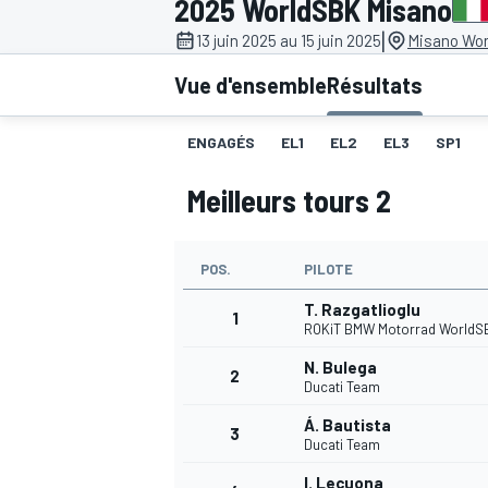
2025 WorldSBK Misano
|
13 juin 2025 au 15 juin 2025
Misano Worl
Vue d'ensemble
Résultats
ENGAGÉS
EL1
EL2
EL3
SP1
MOTOGP
Meilleurs tours 2
POS.
PILOTE
T. Razgatlioglu
1
ROKiT BMW Motorrad WorldS
N. Bulega
2
Ducati Team
Á. Bautista
3
Ducati Team
I. Lecuona