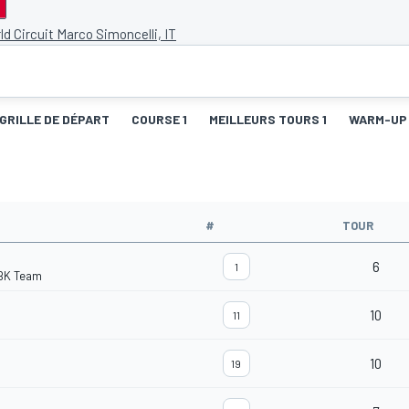
d Circuit Marco Simoncelli, IT
GRILLE DE DÉPART
COURSE 1
MEILLEURS TOURS 1
WARM-UP
#
TOUR
6
1
BK Team
10
11
10
19