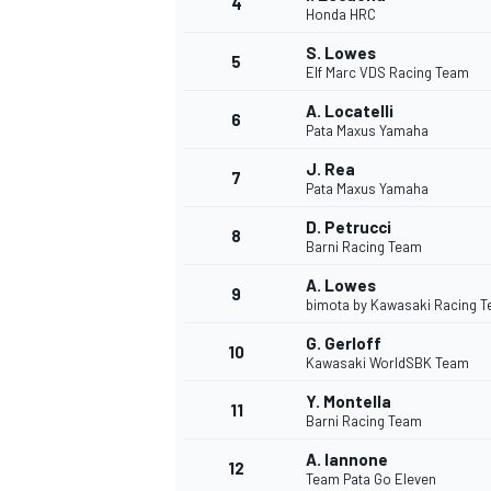
4
Honda HRC
S. Lowes
5
WRC
Elf Marc VDS Racing Team
A. Locatelli
6
Pata Maxus Yamaha
J. Rea
7
Pata Maxus Yamaha
D. Petrucci
8
Barni Racing Team
A. Lowes
9
bimota by Kawasaki Racing 
G. Gerloff
10
Kawasaki WorldSBK Team
WEC
Y. Montella
11
Barni Racing Team
A. Iannone
12
Team Pata Go Eleven