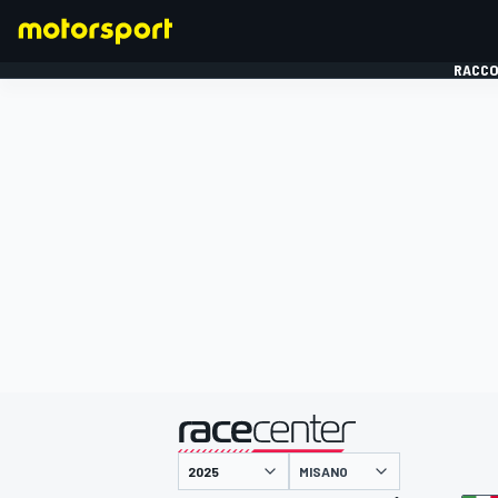
RACCO
FORMULE 1
présenté par
MISANO