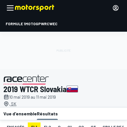
FORMULE 1
MOTOGP
WRC
WEC
2019 WTCR Slovakia
présenté par
10 mai 2019 au 11 mai 2019
, SK
Vue d'ensemble
Résultats
ENGAGÉS
EL1
EL2
Q
Q1
Q2
Q3
GRILLE DE DÉ