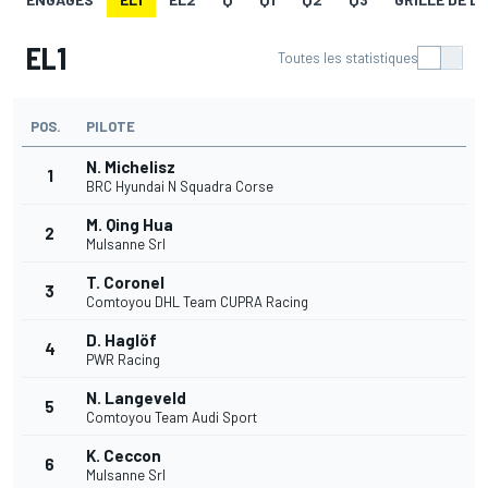
EL1
Toutes les statistiques
POS.
PILOTE
N. Michelisz
1
BRC Hyundai N Squadra Corse
M. Qing Hua
2
Mulsanne Srl
T. Coronel
3
Comtoyou DHL Team CUPRA Racing
D. Haglöf
4
PWR Racing
N. Langeveld
5
Comtoyou Team Audi Sport
K. Ceccon
6
Mulsanne Srl