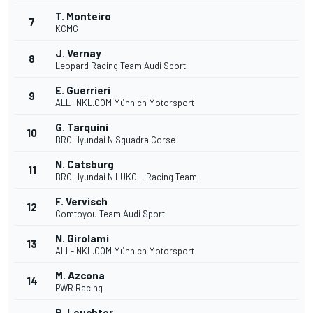
T. Monteiro
7
KCMG
J. Vernay
8
Leopard Racing Team Audi Sport
E. Guerrieri
9
ALL-INKL.COM Münnich Motorsport
G. Tarquini
10
BRC Hyundai N Squadra Corse
N. Catsburg
11
BRC Hyundai N LUKOIL Racing Team
F. Vervisch
12
Comtoyou Team Audi Sport
N. Girolami
13
ALL-INKL.COM Münnich Motorsport
M. Azcona
14
PWR Racing
B. Leuchter